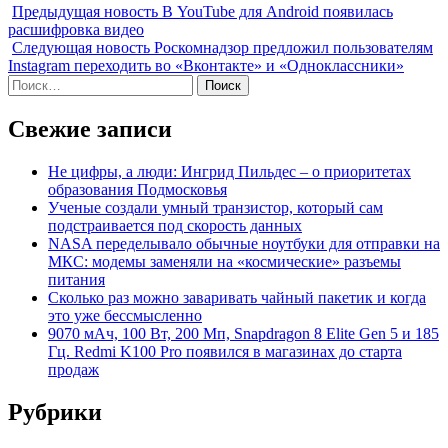
Предыдущая новость
В YouTube для Android появилась
расшифровка видео
Следующая новость
Роскомнадзор предложил пользователям
Instagram переходить во «Вконтакте» и «Одноклассники»
Найти:
Свежие записи
Не цифры, а люди: Ингрид Пильдес – о приоритетах
образования Подмосковья
Ученые создали умный транзистор, который сам
подстраивается под скорость данных
NASA переделывало обычные ноутбуки для отправки на
МКС: модемы заменяли на «космические» разъемы
питания
Сколько раз можно заваривать чайный пакетик и когда
это уже бессмысленно
9070 мАч, 100 Вт, 200 Мп, Snapdragon 8 Elite Gen 5 и 185
Гц. Redmi K100 Pro появился в магазинах до старта
продаж
Рубрики