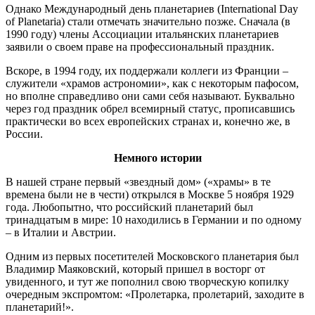
Однако Международный день планетариев (International Day
of Planetaria) стали отмечать значительно позже. Сначала (в
1990 году) члены Ассоциации итальянских планетариев
заявили о своем праве на профессиональный праздник.
Вскоре, в 1994 году, их поддержали коллеги из Франции –
служители «храмов астрономии», как с некоторым пафосом,
но вполне справедливо они сами себя называют. Буквально
через год праздник обрел всемирный статус, прописавшись
практически во всех европейских странах и, конечно же, в
России.
Немного истории
В нашей стране первый «звездный дом» («храмы» в те
времена были не в чести) открылся в Москве 5 ноября 1929
года. Любопытно, что российский планетарий был
тринадцатым в мире: 10 находились в Германии и по одному
– в Италии и Австрии.
Одним из первых посетителей Московского планетария был
Владимир Маяковский, который пришел в восторг от
увиденного, и тут же пополнил свою творческую копилку
очередным экспромтом: «Пролетарка, пролетарий, заходите в
планетарий!».