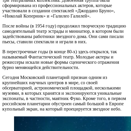
три театральных коллектива. Довоенная труппа была
сформирована из профессиональных актеров, которые
участвовали в создании спектаклей «Джордано Бруно»,
«Николай Коперник» и «Галилео Галилей».
После войны (в 1954 году) продолжил творческую традицию
самодеятельный театр эстрады и миниатюр, в котором были
задействованы работники звездного дома. Они сами писали
пьесы, ставили спектакли и играли в них.
В перестроечные годы (в конце 80-х) здесь открылся, так
называемый Фантастический театр. Молодые актеры и
режиссеры искали новые формы сценического отражения
бурно меняющейся действительности.
Сегодня Московский планетарий признан одним из
крупнейших научных центров в мире, со своей
обсерваторией, астрономической площадкой, несколькими
музеями, в которых хранятся и экспонируются уникальные
экспонаты, в частности, маятник Фуко. Кроме того, в первом
российском планетарии обустроен самый большой в Европе
купольный экран, на который проецируется звездное небо.