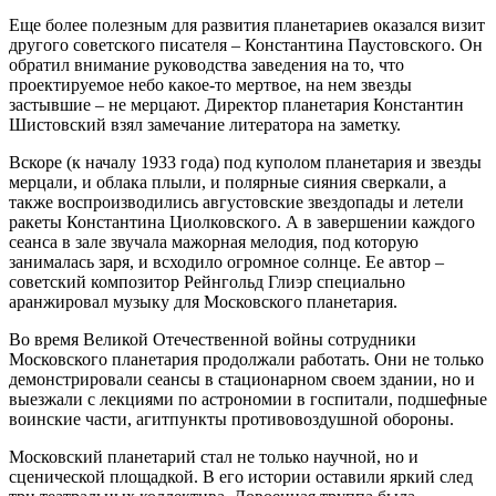
Еще более полезным для развития планетариев оказался визит
другого советского писателя – Константина Паустовского. Он
обратил внимание руководства заведения на то, что
проектируемое небо какое-то мертвое, на нем звезды
застывшие – не мерцают. Директор планетария Константин
Шистовский взял замечание литератора на заметку.
Вскоре (к началу 1933 года) под куполом планетария и звезды
мерцали, и облака плыли, и полярные сияния сверкали, а
также воспроизводились августовские звездопады и летели
ракеты Константина Циолковского. А в завершении каждого
сеанса в зале звучала мажорная мелодия, под которую
занималась заря, и всходило огромное солнце. Ее автор –
советский композитор Рейнгольд Глиэр специально
аранжировал музыку для Московского планетария.
Во время Великой Отечественной войны сотрудники
Московского планетария продолжали работать. Они не только
демонстрировали сеансы в стационарном своем здании, но и
выезжали с лекциями по астрономии в госпитали, подшефные
воинские части, агитпункты противовоздушной обороны.
Московский планетарий стал не только научной, но и
сценической площадкой. В его истории оставили яркий след