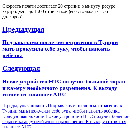
Скорость печати достигает 20 страниц в минуту, ресурс
картриджа – до 1500 отпечатков (его стоимость – 36
долларов).
Навигация
Предыдущая
по
Previous
Под завалами после землетрясения в Турции
записям
post:
мать прокусила себе руку, чтобы напоить
ребенка
Следующая
Next
Новое устройство HTC получит большой экран
post:
и камеру необычного разрешения. К выходу
готовится планшет A102
Предыдущая новость
Под завалами после землетрясения в
Турции мать прокусила себе руку, чтобы напоить ребенка
Следующая новость
Новое устройство HTC получит большой
экран и камеру необычного разрешения. К выходу готовится
планшет A102