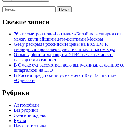
Найти:
Свежие записи
76 километров новой оптики: «Билайн» расширил сеть
между крупнейшими дата-центрами Москвы
Geely раскрыла российские цены на EX5 EM-R —
гибридный кроссовер с увеличенным запасом хода
Отзывы, фото и маршруты: 2ГИС начал начислять
награды за активность
В Омске суд рассмотрел дело выпускника, связанное со
шпаргалкой на ЕГЭ
В России представили умные очки Ray-Ban в стиле
«Одиссеи»
Рубрики
Автомобили
Без рубрики
Женский журнал
Кухня
Наука и техника