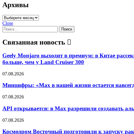
Архивы
Архивы
Close
Найти:
Связанная новость
Geely Monjaro выходит в премиум: в Китае рассек
больше, чем у Land Cruiser 300
07.08.2026
Минцифры: «Max в нашей жизни остается навсегд
07.08.2026
API открывается: в Max разрешили создавать ал
07.08.2026
Космодром Восточный подготовили к запуску рак