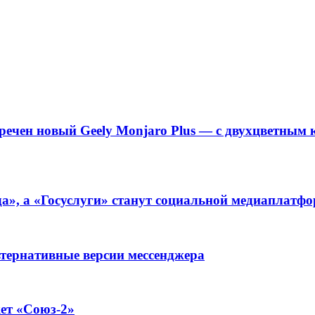
речен новый Geely Monjaro Plus — с двухцветным к
а», а «Госуслуги» станут социальной медиаплатф
ьтернативные версии мессенджера
ет «Союз-2»