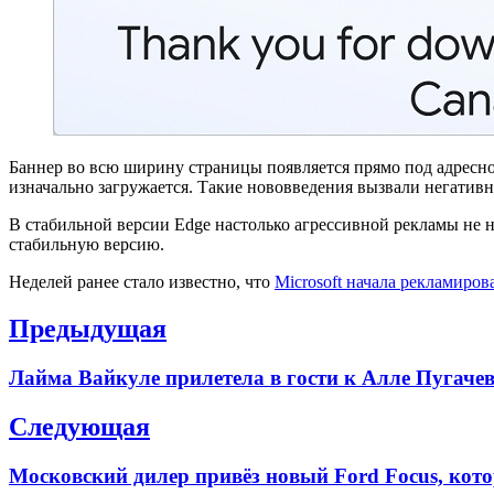
Баннер во всю ширину страницы появляется прямо под адресной
изначально загружается. Такие нововведения вызвали негатив
В стабильной версии Edge настолько агрессивной рекламы не н
стабильную версию.
Неделей ранее стало известно, что
Microsoft начала рекламиров
Навигация
Предыдущая
по
Previous
Лайма Вайкуле прилетела в гости к Алле Пугаче
записям
post:
Следующая
Next
Московский дилер привёз новый Ford Focus, кот
post: