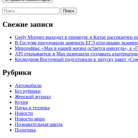
Найти:
Свежие записи
Geely Monjaro выходит в премиум: в Китае рассекречен но
В Госдуме предложили заменить ЕГЭ итоговыми экзаме
Минцифры: «Max в нашей жизни остается навсегда», а «
API открывается: в Max разрешили создавать альтернати
Космодром Восточный подготовили к запуску ракет «Со
Рубрики
Автомобили
Без рубрики
Женский журнал
Кухня
Наука и техника
Новости
Новости мира
Познавательная школа
Политика