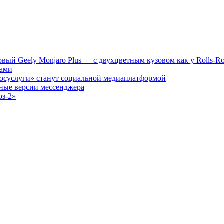
вый Geely Monjaro Plus — с двухцветным кузовом как у Rolls-Roy
нами
Госуслуги» станут социальной медиаплатформой
вные версии мессенджера
юз-2»