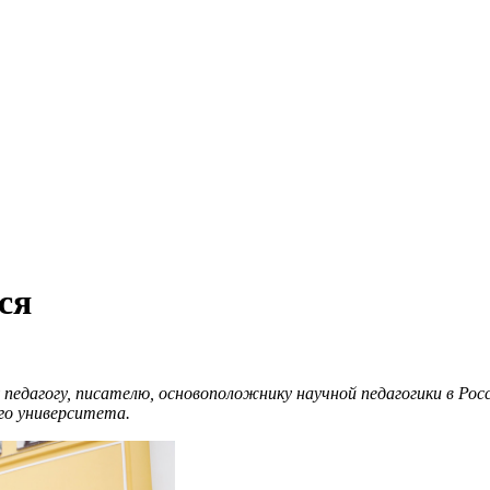
ся
 педагогу, писателю, основоположнику научной педагогики в Р
го университета.