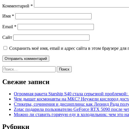
Комментарий
*
Имя
*
Email
*
Сайт
Сохранить моё имя, email и адрес сайта в этом браузере д
Найти:
Свежие записи
Огромная ракета Starship S40 стала серьезной проблемо
Чем дышат космонавты на МКС? Неужели кислород дост
Стикеры, сочинения и дисциплина: как Леонид Рада по
Zotac подарила пользователю GeForce RTX 5090 после ч
Можно ли ставить горячую еду в холодильник: чем это на
Рубрики