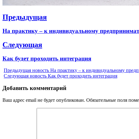
Навигация
Предыдущая
по
Previous
На практику – к индивидуальному предпринима
записям
post:
Следующая
Next
Как будет проходить интеграция
post:
Предыдущая новость
На практику – к индивидуальному пред
Следующая новость
Как будет проходить интеграция
Добавить комментарий
Ваш адрес email не будет опубликован.
Обязательные поля пом