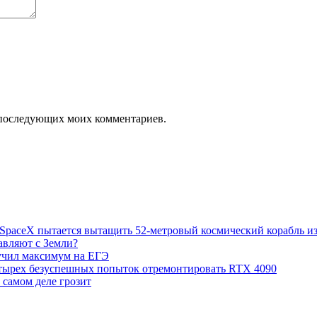
ля последующих моих комментариев.
й: SpaceX пытается вытащить 52-метровый космический корабль 
авляют с Земли?
лучил максимум на ЕГЭ
етырех безуспешных попыток отремонтировать RTX 4090
 самом деле грозит