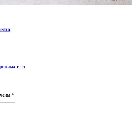
телю
принимателю
ечены
*