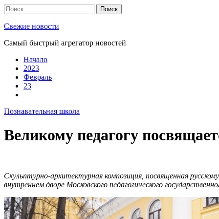
Skip
Найти:
to
content
Свежие новости
Самый быстрый агрегатор новостей
Начало
2023
Февраль
23
Познавательная школа
Великому педагогу посвящает
Скульптурно-архитектурная композиция, посвященная русскому
внутреннем дворе Московского педагогического государственно