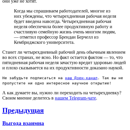
они уже не хотят.
Когда мы спрашиваем работодателей, многие из
них убеждены, что четырехдневная рабочая неделя
будет введена навсегда. Четырехдневная рабочая
неделя обеспечила более продуктивную работу и
счастливую семейную жизнь очень многим людям,
— отметил профессор Брендан Берчелл из
Кембриджского университета.
Станет ли четырехдневный рабочий день обычным явлением
во всех странах, не ясно. Но факт остается фактом — то, что
пятидневная рабочая неделя зачастую вредит здоровью людей
и плохо сказывается на их продуктивности доказано наукой.
Не забудьте подписаться на
наш Дзен-канал
. Так вы не
пропустите ни одно интересное научное открытие!
А как думаете вы, нужно ли переходить на четырехдневку?
Своим мнение делитесь в
нашем Telegram-чате
.
Навигация
Предыдущая
по
Previous
Выгода взаимна
записям
post: