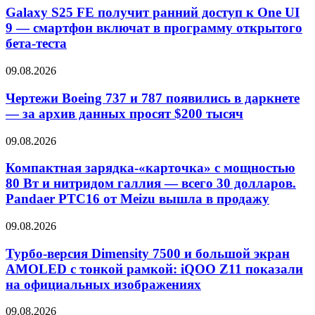
Galaxy S25 FE получит ранний доступ к One UI
9 — смартфон включат в программу открытого
бета-теста
09.08.2026
Чертежи Boeing 737 и 787 появились в даркнете
— за архив данных просят $200 тысяч
09.08.2026
Компактная зарядка-«карточка» с мощностью
80 Вт и нитридом галлия — всего 30 долларов.
Pandaer PTC16 от Meizu вышла в продажу
09.08.2026
Турбо-версия Dimensity 7500 и большой экран
AMOLED с тонкой рамкой: iQOO Z11 показали
на официальных изображениях
09.08.2026