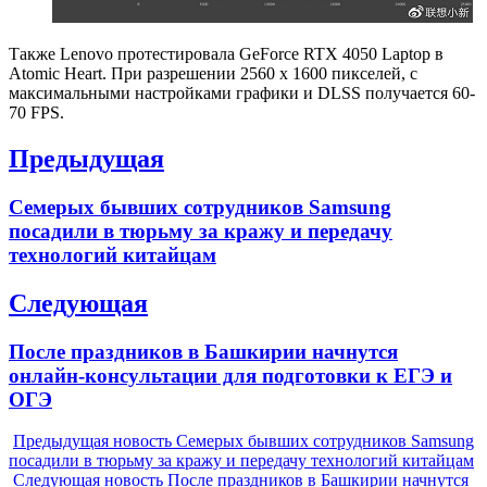
Также Lenovo протестировала GeForce RTX 4050 Laptop в
Atomic Heart. При разрешении 2560 х 1600 пикселей, с
максимальными настройками графики и DLSS получается 60-
70 FPS.
Навигация
Предыдущая
по
Previous
Семерых бывших сотрудников Samsung
записям
post:
посадили в тюрьму за кражу и передачу
технологий китайцам
Следующая
Next
После праздников в Башкирии начнутся
post:
онлайн-консультации для подготовки к ЕГЭ и
ОГЭ
Предыдущая новость
Семерых бывших сотрудников Samsung
посадили в тюрьму за кражу и передачу технологий китайцам
Следующая новость
После праздников в Башкирии начнутся