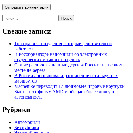
Найти:
Свежие записи
Три правила похудения, которые действительно
работают
В Рособрнадзоре напомнили об электронных
студенческих и как их получить
Самые распространённые деревья России: на первом
месте не берёза
В России анонсировали расширение сети научных
маршрутов
Machenike переводит 17-дюймовые игровые ноутбуки
Star на платформу AMD и обещает более долгую
автономность
Рубрики
Автомобили
Без рубрики
Женский журнал