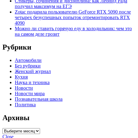
Стикеры, сочинения и дисциплина: как Леонид Рада
получил максимум на ЕГЭ
Zotac подарила пользователю GeForce RTX 5090 после
четырех безуспешных попыток отремонтировать RTX
4090
Можно ли ставить горячую еду в холодильник: чем это
на самом деле грозит
Рубрики
Автомобили
Без рубрики
Женский журнал
Кухня
Наука и техника
Новости
Новости мира
Познавательная школа
Политика
Архивы
Архивы
Close