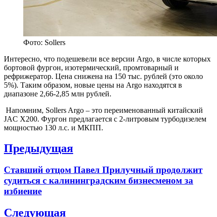
Фото: Sollers
Интересно, что подешевели все версии Argo, в числе которых
бортовой фургон, изотермический, промтоварный и
рефрижератор. Цена снижена на 150 тыс. рублей (это около
5%). Таким образом, новые цены на Argo находятся в
диапазоне 2,66-2,85 млн рублей.
Напомним, Sollers Argo – это переименованный китайский
JAC X200. Фургон предлагается с 2-литровым турбодизелем
мощностью 130 л.с. и МКПП.
Навигация
Предыдущая
по
Previous
Ставший отцом Павел Прилучный продолжит
записям
post:
судиться с калининградским бизнесменом за
избиение
Следующая