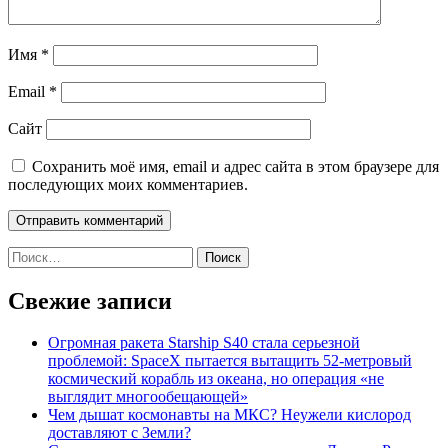
Имя
*
Email
*
Сайт
Сохранить моё имя, email и адрес сайта в этом браузере для
последующих моих комментариев.
Найти:
Свежие записи
Огромная ракета Starship S40 стала серьезной
проблемой: SpaceX пытается вытащить 52-метровый
космический корабль из океана, но операция «не
выглядит многообещающей»
Чем дышат космонавты на МКС? Неужели кислород
доставляют с Земли?