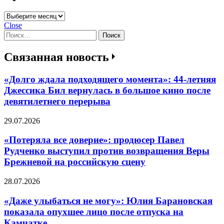
Архивы
Close
Найти:
Связанная новость
«Долго ждала подходящего момента»: 44-летняя
Джессика Бил вернулась в большое кино после
девятилетнего перерыва
29.07.2026
«Потеряла все доверие»: продюсер Павел
Рудченко выступил против возвращения Веры
Брежневой на российскую сцену
28.07.2026
«Даже улыбаться не могу»: Юлия Барановская
показала опухшее лицо после отпуска на
Камчатке