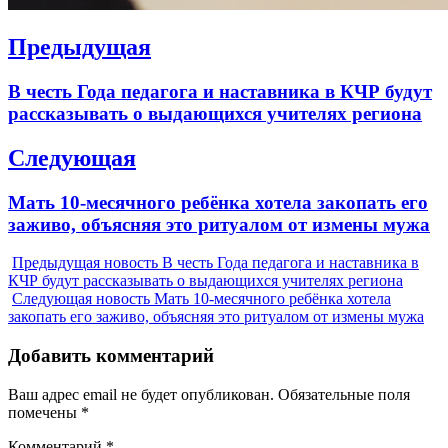
Навигация
Предыдущая
по
Previous
В честь Года педагога и наставника в КЧР будут
записям
post:
рассказывать о выдающихся учителях региона
Следующая
Next
Мать 10-месячного ребёнка хотела закопать его
post:
заживо, объясняя это ритуалом от измены мужа
Предыдущая новость
В честь Года педагога и наставника в
КЧР будут рассказывать о выдающихся учителях региона
Следующая новость
Мать 10-месячного ребёнка хотела
закопать его заживо, объясняя это ритуалом от измены мужа
Добавить комментарий
Ваш адрес email не будет опубликован.
Обязательные поля
помечены
*
Комментарий
*