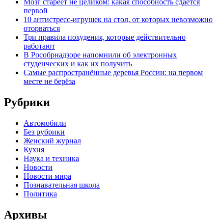
Мозг стареет не целиком: какая способность сдается
первой
10 антистресс-игрушек на стол, от которых невозможно
оторваться
Три правила похудения, которые действительно
работают
В Рособрнадзоре напомнили об электронных
студенческих и как их получить
Самые распространённые деревья России: на первом
месте не берёза
Рубрики
Автомобили
Без рубрики
Женский журнал
Кухня
Наука и техника
Новости
Новости мира
Познавательная школа
Политика
Архивы