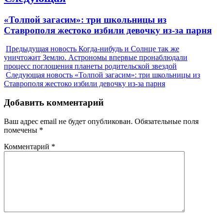
Next
«Толпой загасим»: три школьницы из
post:
Ставрополя жестоко избили девочку из-за парня
Предыдущая новость
Когда-нибудь и Солнце так же
уничтожит Землю. Астрономы впервые пронаблюдали
процесс поглощения планеты родительской звездой
Следующая новость
«Толпой загасим»: три школьницы из
Ставрополя жестоко избили девочку из-за парня
Добавить комментарий
Ваш адрес email не будет опубликован.
Обязательные поля
помечены
*
Комментарий
*