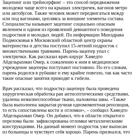
Зацепинг или трейнсерфинг – это способ передвижения
молодежи чаще всего на крышах электричек, вагонов метро
или автобусов. Также человек может передвигаться между
или под вагонами, цепляясь за внешние элементы состава.
Специалисты называют зацепинг социально опасным
явлением и одним из проявлений девиантного поведения
подростков и молодых людей. По информации Минздрава
Подмосковья в Московский областной центр охраны
материнства и детства поступил 15-летний подросток с
множественными травмами. Парень-зацепер упал с
электрички. Как рассказал врач-хирург Хамедто
Абдельрахман Омер, к сожалению к ним в медицинское
учреждение зацеперы поступают постоянно. По его словам,
парень родился в рубашке и ему крайне повезло, так как часто
такие опасные занятия приводят к гибели.
Врач рассказал, что подростку-зацеперу была проведена
хирургическая обработка ран антисептическими средствами,
удалены нежизнеспособные ткани, наложены швы. «Также
была выполнена закрытая ручная одномоментная репозиция,
то есть сопоставлены кости и отломки», – сообщил Хамедто
Абдельрахман Омер. Он добавил, что в области открытого
перелома были зафиксированы отломки металлическими
конструкциями. На данный момент подросток уже выписан
из больницы и чувствует себя хорошо. Парень признался, что