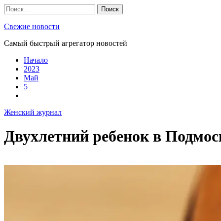
Skip
Найти:
to
content
Свежие новости
Самый быстрый агрегатор новостей
Начало
2023
Май
5
Женский журнал
Двухлетний ребенок в Подмоск