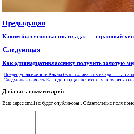
Навигация
Предыдущая
по
Previous
Каким был «головастик из ада» — страшный хищ
записям
post:
Следующая
Next
Как одиннадцатикласснику получить золотую ме
post:
Предыдущая новость
Каким был «головастик из ада» — страш
Следующая новость
Как одиннадцатикласснику получить золо
Добавить комментарий
Ваш адрес email не будет опубликован.
Обязательные поля пом