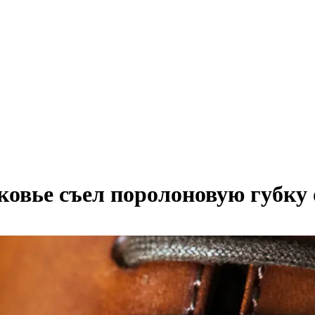
овье съел поролоновую губку о