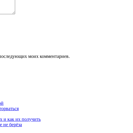
ля последующих моих комментариев.
ой
торваться
х и как их получить
 не берёза