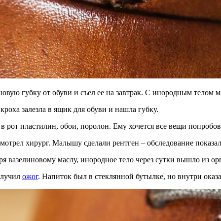
вую губку от обуви и съел ее на завтрак. С инородным телом 
роха залезла в ящик для обуви и нашла губку.
 в рот пластилин, обои, поролон. Ему хочется все вещи попробов
осмотрел хирург. Малышу сделали рентген – обследование показа
аря вазелиновому маслу, инородное тело через сутки вышло из ор
олучил
ожог
. Напиток был в стеклянной бутылке, но внутри оказа