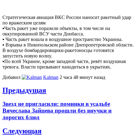
Стратегическая авиация ВКС России наносит ракетный удар
по вражеским целям
▪️Часть ракет уже поразили объекты, в том числе на
оккупированной ВСУ части Донбасса.
▪️ Часть ракет вошла в воздушное пространство Украины.
▪️ Взрывы в Никопольском районе Днепропетровской области.
В воздухе бомбардировщики-ракетоносцы готовятся
запустить новую волну.
▪️По всей Украине, кроме западной части, ревёт воздушная
тревога. Власти призывают находиться в укрытиях.
Добавил
Kalman
2 часа 48 минут назад
Навигация
Предыдущая
по
Previous
Звезд не пригласили: поминки в усадьбе
записям
post:
Вячеслава Зайцева прошли без внучки и
дорогих блюд
Следующая