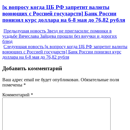
Next
[к вопросу когда ЦБ РФ запретит валюты
post:
воюющих с Россией государств] Банк России
понизил курс доллара на 6-8 мая до 76,82 рубля
Предыдущая новость
Звезд не пригласили: поминки в
усадьбе Вячеслава Зайцева прошли без внучки и дорогих
блюд
Следующая новость
[к вопросу когда ЦБ РФ запретит валюты
воюющих с Россией государств] Банк России понизил курс
доллара на 6-8 мая до 76,82 рубля
Добавить комментарий
Ваш адрес email не будет опубликован.
Обязательные поля
помечены
*
Комментарий
*