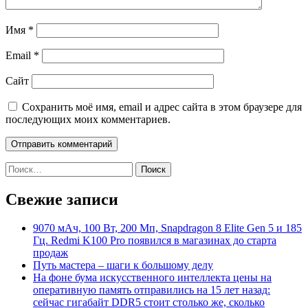
Имя
*
Email
*
Сайт
Сохранить моё имя, email и адрес сайта в этом браузере для
последующих моих комментариев.
Найти:
Свежие записи
9070 мАч, 100 Вт, 200 Мп, Snapdragon 8 Elite Gen 5 и 185
Гц. Redmi K100 Pro появился в магазинах до старта
продаж
Путь мастера – шаги к большому делу
На фоне бума искусственного интеллекта цены на
оперативную память отправились на 15 лет назад:
сейчас гигабайт DDR5 стоит столько же, сколько