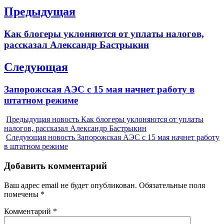
Навигация
Предыдущая
по
Previous
Как блогеры уклоняются от уплаты налогов,
записям
post:
рассказал Александр Бастрыкин
Следующая
Next
Запорожская АЭС с 15 мая начнет работу в
post:
штатном режиме
Предыдущая новость
Как блогеры уклоняются от уплаты
налогов, рассказал Александр Бастрыкин
Следующая новость
Запорожская АЭС с 15 мая начнет работу
в штатном режиме
Добавить комментарий
Ваш адрес email не будет опубликован.
Обязательные поля
помечены
*
Комментарий
*