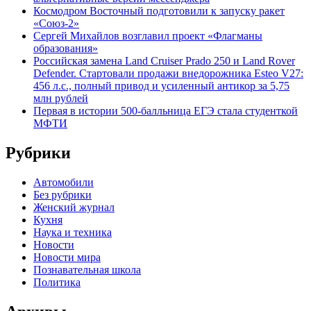
Космодром Восточный подготовили к запуску ракет
«Союз-2»
Сергей Михайлов возглавил проект «Флагманы
образования»
Российская замена Land Cruiser Prado 250 и Land Rover
Defender. Стартовали продажи внедорожника Esteo V27:
456 л.с., полный привод и усиленный антикор за 5,75
млн рублей
Первая в истории 500-балльница ЕГЭ стала студенткой
МФТИ
Рубрики
Автомобили
Без рубрики
Женский журнал
Кухня
Наука и техника
Новости
Новости мира
Познавательная школа
Политика