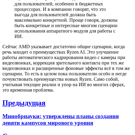
для пользователей, особенно в бюджетных
процессорах. И в компании говорят, что это
выгода для пользователей должна быть
максимально конкретной. Проще говоря, должны
быть конкретные и интересные многим сценарии
использования аппаратного модуля для работы с
ИИ.
Сейчас AMD указывает достаточно общие сценарии, когда
речь заходит о преимуществах Ryzen AI. Это улучшение
работы автоматического кадрирования видео с камеры при
видеозвонках, коррекция зрительного контакта при тех же
видеозвонках и расширенные фоновые эффекты всё в том же
сценарии. То есть в целом пока пользователю особо и негде
почувствовать преимущества новых Ryzen. Само собой,
учитывая текущие реалии и упор на ИИ во многих сферах,
это временная проблема.
Навигация
Предыдущая
по
Previous
Минобрнауки: утверждены планы создания
записям
post:
девяти кампусов мирового уровня