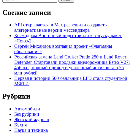
Свежие записи
API открывается: в Max разрешили создавать
альтернативные версии мессенджера
Космодром Восточный подготовили к запуску ракет
«Союз-2»
Сергей Михайлов возглавил проект «Флагманы
образования»
Российская замена Land Cruiser Prado 250 и Land Rover
Defender. Стартовали продажи внедорожника Esteo V27:
456 л.с., полный привод и усиленный антикор за 5,75
млн рублей
Первая в истории 500-балльница ЕГЭ стала студенткой
МФТИ
Рубрики
Автомобили
Без рубрики
Женский журнал
Кухня
Наука и техника