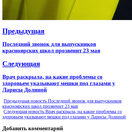
Навигация
Предыдущая
по
Previous
Последний звонок для выпускников
записям
post:
красноярских школ прозвенит 23 мая
Следующая
Next
Врач раскрыла, на какие проблемы со
post:
здоровьем указывают мешки под глазами у
Ларисы Долиной
Предыдущая новость
Последний звонок для выпускников
красноярских школ прозвенит 23 мая
Следующая новость
Врач раскрыла, на какие проблемы со
здоровьем указывают мешки под глазами у Ларисы Долиной
Добавить комментарий