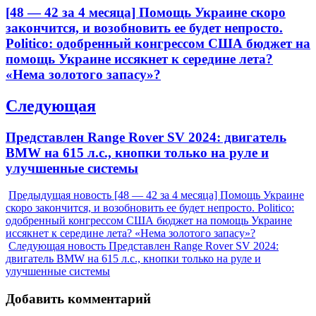
Previous
[48 — 42 за 4 месяца] Помощь Украине скоро
записям
post:
закончится, и возобновить ее будет непросто.
Politico: одобренный конгрессом США бюджет на
помощь Украине иссякнет к середине лета?
«Нема золотого запасу»?
Следующая
Next
Представлен Range Rover SV 2024: двигатель
post:
BMW на 615 л.с., кнопки только на руле и
улучшенные системы
Предыдущая новость
[48 — 42 за 4 месяца] Помощь Украине
скоро закончится, и возобновить ее будет непросто. Politico:
одобренный конгрессом США бюджет на помощь Украине
иссякнет к середине лета? «Нема золотого запасу»?
Следующая новость
Представлен Range Rover SV 2024:
двигатель BMW на 615 л.с., кнопки только на руле и
улучшенные системы
Добавить комментарий