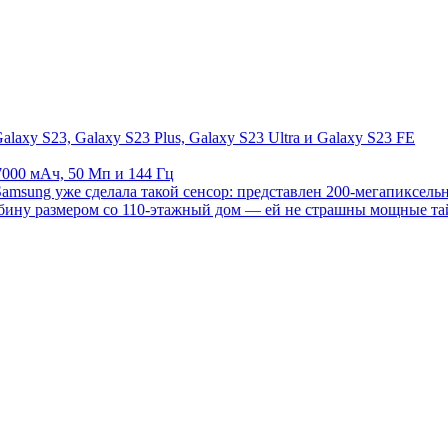
axy S23, Galaxy S23 Plus, Galaxy S23 Ultra и Galaxy S23 FE
7000 мАч, 50 Мп и 144 Гц
amsung уже сделала такой сенсор: представлен 200-мегапиксе
рбину размером со 110-этажный дом — ей не страшны мощные т