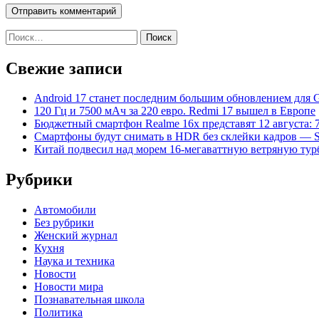
Найти:
Свежие записи
Android 17 станет последним большим обновлением для Gal
120 Гц и 7500 мАч за 220 евро. Redmi 17 вышел в Европе
Бюджетный смартфон Realme 16x представят 12 августа: 
Смартфоны будут снимать в HDR без склейки кадров — S
Китай подвесил над морем 16-мегаваттную ветряную ту
Рубрики
Автомобили
Без рубрики
Женский журнал
Кухня
Наука и техника
Новости
Новости мира
Познавательная школа
Политика