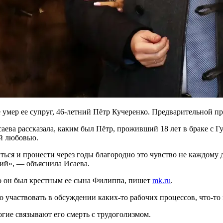
умер ее супруг, 46-летний Пётр Кучеренко. Предварительной п
аева рассказала, каким был Пётр, проживший 18 лет в браке с 
й любовью.
иться и пронести через годы благородно это чувство не каждому 
ний», — объяснила Исаева.
о он был крестным ее сына Филиппа, пишет
mk.ru
.
о участвовать в обсуждении каких-то рабочих процессов, что-то
огие связывают его смерть с трудоголизмом.