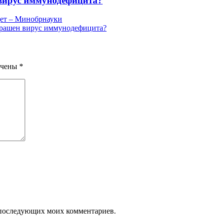
вирус иммунодефицита?
дет – Минобрнауки
трашен вирус иммунодефицита?
ечены
*
ля последующих моих комментариев.