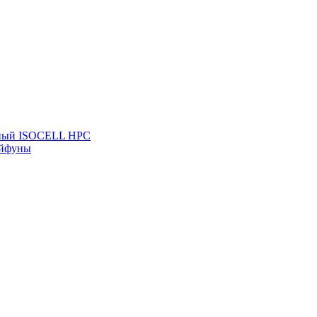
льный ISOCELL HPC
айфуны