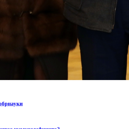
нобрнауки