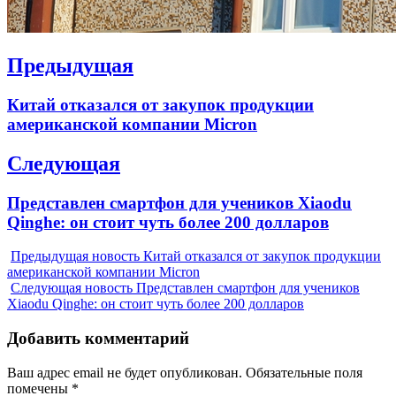
Навигация
Предыдущая
по
Previous
Китай отказался от закупок продукции
записям
post:
американской компании Micron
Следующая
Next
Представлен смартфон для учеников Xiaodu
post:
Qinghe: он стоит чуть более 200 долларов
Предыдущая новость
Китай отказался от закупок продукции
американской компании Micron
Следующая новость
Представлен смартфон для учеников
Xiaodu Qinghe: он стоит чуть более 200 долларов
Добавить комментарий
Ваш адрес email не будет опубликован.
Обязательные поля
помечены
*