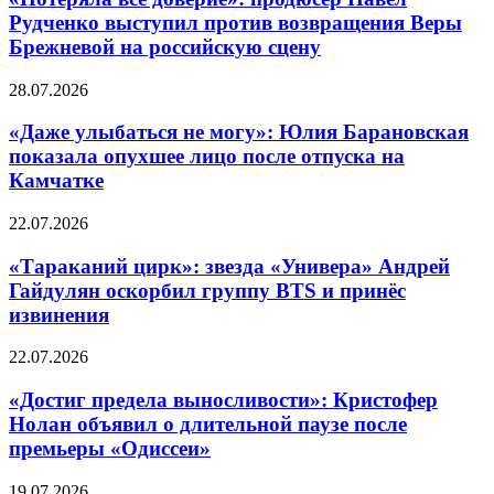
Рудченко выступил против возвращения Веры
Брежневой на российскую сцену
28.07.2026
«Даже улыбаться не могу»: Юлия Барановская
показала опухшее лицо после отпуска на
Камчатке
22.07.2026
«Тараканий цирк»: звезда «Универа» Андрей
Гайдулян оскорбил группу BTS и принёс
извинения
22.07.2026
«Достиг предела выносливости»: Кристофер
Нолан объявил о длительной паузе после
премьеры «Одиссеи»
19.07.2026