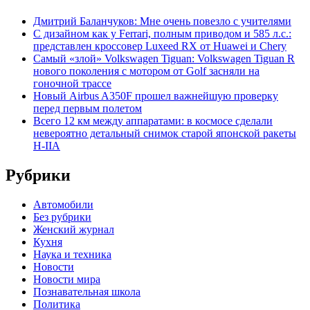
Дмитрий Баланчуков: Мне очень повезло с учителями
С дизайном как у Ferrari, полным приводом и 585 л.с.:
представлен кроссовер Luxeed RX от Huawei и Chery
Самый «злой» Volkswagen Tiguan: Volkswagen Tiguan R
нового поколения с мотором от Golf засняли на
гоночной трассе
Новый Airbus A350F прошел важнейшую проверку
перед первым полетом
Всего 12 км между аппаратами: в космосе сделали
невероятно детальный снимок старой японской ракеты
H-IIA
Рубрики
Автомобили
Без рубрики
Женский журнал
Кухня
Наука и техника
Новости
Новости мира
Познавательная школа
Политика