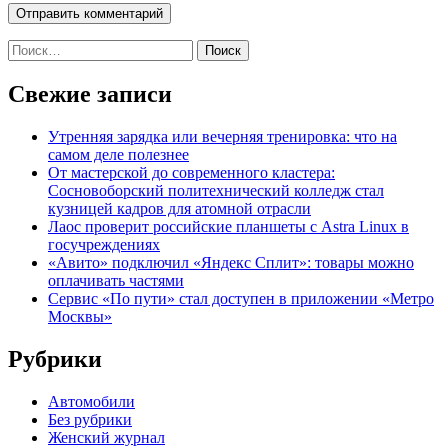
Найти:
Свежие записи
Утренняя зарядка или вечерняя тренировка: что на
самом деле полезнее
От мастерской до современного кластера:
Сосновоборский политехнический колледж стал
кузницей кадров для атомной отрасли
Лаос проверит российские планшеты с Astra Linux в
госучреждениях
«Авито» подключил «Яндекс Сплит»: товары можно
оплачивать частями
Сервис «По пути» стал доступен в приложении «Метро
Москвы»
Рубрики
Автомобили
Без рубрики
Женский журнал