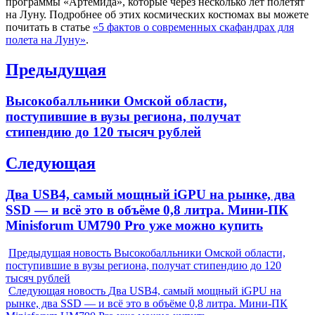
программы «Артемида», которые через несколько лет полетят
на Луну. Подробнее об этих космических костюмах вы можете
почитать в статье
«5 фактов о современных скафандрах для
полета на Луну»
.
Навигация
Предыдущая
по
Previous
Высокобалльники Омской области,
записям
post:
поступившие в вузы региона, получат
стипендию до 120 тысяч рублей
Следующая
Next
Два USB4, самый мощный iGPU на рынке, два
post:
SSD — и всё это в объёме 0,8 литра. Мини-ПК
Minisforum UM790 Pro уже можно купить
Предыдущая новость
Высокобалльники Омской области,
поступившие в вузы региона, получат стипендию до 120
тысяч рублей
Следующая новость
Два USB4, самый мощный iGPU на
рынке, два SSD — и всё это в объёме 0,8 литра. Мини-ПК