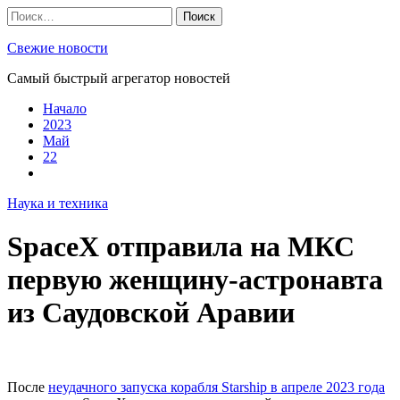
Skip
Найти:
to
content
Свежие новости
Самый быстрый агрегатор новостей
Начало
2023
Май
22
Наука и техника
SpaceX отправила на МКС
первую женщину-астронавта
из Саудовской Аравии
После
неудачного запуска корабля Starship в апреле 2023 года