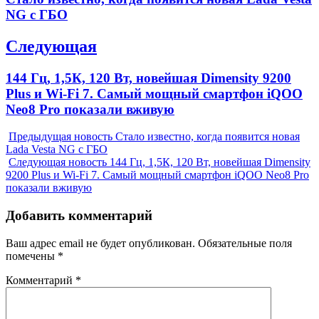
записям
post:
NG с ГБО
Следующая
Next
144 Гц, 1,5К, 120 Вт, новейшая Dimensity 9200
post:
Plus и Wi-Fi 7. Самый мощный смартфон iQOO
Neo8 Pro показали вживую
Предыдущая новость
Стало известно, когда появится новая
Lada Vesta NG с ГБО
Следующая новость
144 Гц, 1,5К, 120 Вт, новейшая Dimensity
9200 Plus и Wi-Fi 7. Самый мощный смартфон iQOO Neo8 Pro
показали вживую
Добавить комментарий
Ваш адрес email не будет опубликован.
Обязательные поля
помечены
*
Комментарий
*