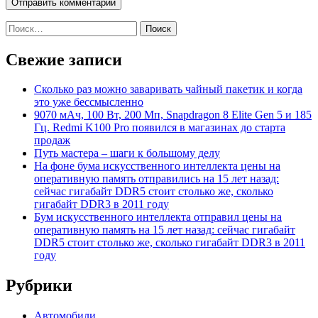
Найти:
Свежие записи
Сколько раз можно заваривать чайный пакетик и когда
это уже бессмысленно
9070 мАч, 100 Вт, 200 Мп, Snapdragon 8 Elite Gen 5 и 185
Гц. Redmi K100 Pro появился в магазинах до старта
продаж
Путь мастера – шаги к большому делу
На фоне бума искусственного интеллекта цены на
оперативную память отправились на 15 лет назад:
сейчас гигабайт DDR5 стоит столько же, сколько
гигабайт DDR3 в 2011 году
Бум искусственного интеллекта отправил цены на
оперативную память на 15 лет назад: сейчас гигабайт
DDR5 стоит столько же, сколько гигабайт DDR3 в 2011
году
Рубрики
Автомобили