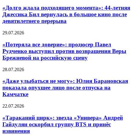
«Долго ждала подходящего момента»: 44-летняя
Джессика Бил вернулась в большое кино после
девятилетнего перерыва
29.07.2026
«Потеряла все доверие»: продюсер Павел
Рудченко выступил против возвращения Веры
Брежневой на российскую сцену
28.07.2026
«Даже улыбаться не могу»: Юлия Барановская
показала опухшее лицо после отпуска на
Камчатке
22.07.2026
«Тараканий цирк»: звезда «Универа» Андрей
Гайдулян оскорбил группу BTS и принёс
извинения