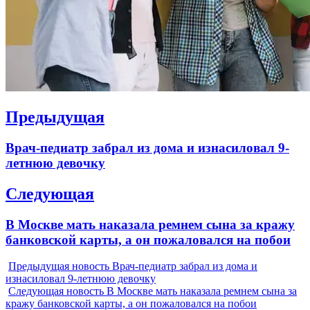
Навигация
Предыдущая
по
Previous
Врач-педиатр забрал из дома и изнасиловал 9-
записям
post:
летнюю девочку
Следующая
Next
В Москве мать наказала ремнем сына за кражу
post:
банковской карты, а он пожаловался на побои
Предыдущая новость
Врач-педиатр забрал из дома и
изнасиловал 9-летнюю девочку
Следующая новость
В Москве мать наказала ремнем сына за
кражу банковской карты, а он пожаловался на побои