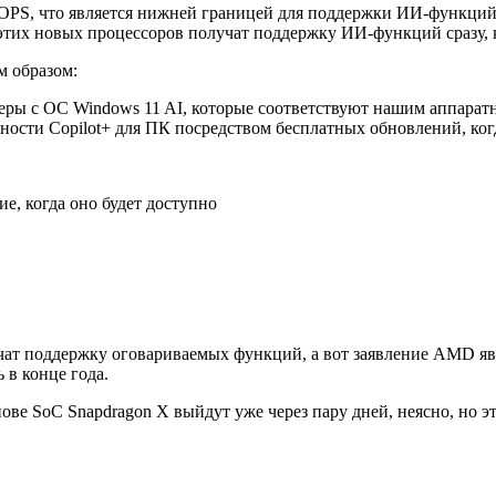
PS, что является нижней границей для поддержки ИИ-функций W
е этих новых процессоров получат поддержку ИИ-функций сразу, 
м образом:
еры с ОС Windows 11 AI, которые соответствуют нашим аппарат
жности Copilot+ для ПК посредством бесплатных обновлений, ко
ие, когда оно будет доступно
учат поддержку оговариваемых функций, а вот заявление AMD явн
 в конце года.
нове SoC Snapdragon X выйдут уже через пару дней, неясно, но э