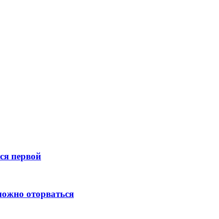
тся первой
зможно оторваться