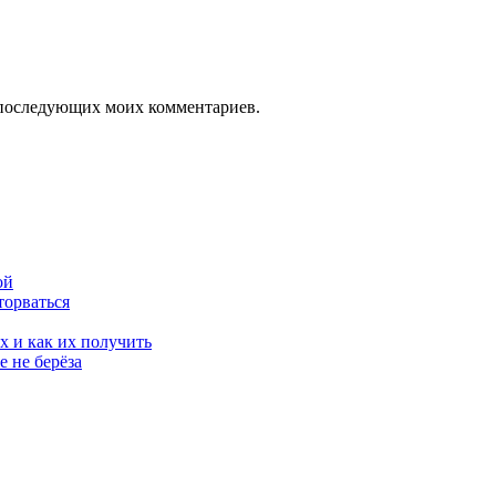
ля последующих моих комментариев.
ой
торваться
х и как их получить
 не берёза