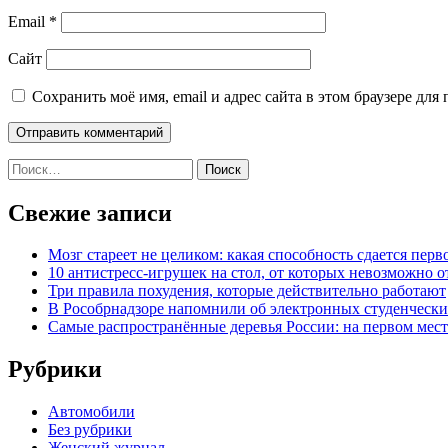
Email
*
Сайт
Сохранить моё имя, email и адрес сайта в этом браузере д
Найти:
Свежие записи
Мозг стареет не целиком: какая способность сдается перв
10 антистресс-игрушек на стол, от которых невозможно о
Три правила похудения, которые действительно работают
В Рособрнадзоре напомнили об электронных студенчески
Самые распространённые деревья России: на первом месте
Рубрики
Автомобили
Без рубрики
Женский журнал