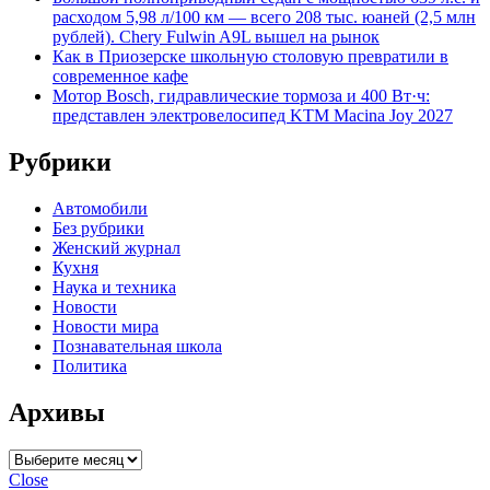
расходом 5,98 л/100 км — всего 208 тыс. юаней (2,5 млн
рублей). Chery Fulwin A9L вышел на рынок
Как в Приозерске школьную столовую превратили в
современное кафе
Мотор Bosch, гидравлические тормоза и 400 Вт·ч:
представлен электровелосипед KTM Macina Joy 2027
Рубрики
Автомобили
Без рубрики
Женский журнал
Кухня
Наука и техника
Новости
Новости мира
Познавательная школа
Политика
Архивы
Архивы
Close