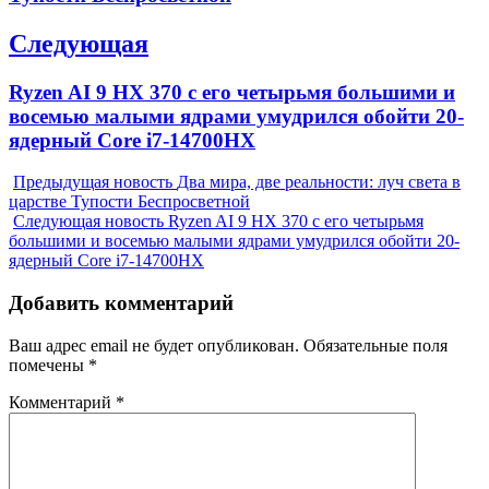
Следующая
Next
Ryzen AI 9 HX 370 с его четырьмя большими и
post:
восемью малыми ядрами умудрился обойти 20-
ядерный Core i7-14700HX
Предыдущая новость
Два мира, две реальности: луч света в
царстве Тупости Беспросветной
Следующая новость
Ryzen AI 9 HX 370 с его четырьмя
большими и восемью малыми ядрами умудрился обойти 20-
ядерный Core i7-14700HX
Добавить комментарий
Ваш адрес email не будет опубликован.
Обязательные поля
помечены
*
Комментарий
*