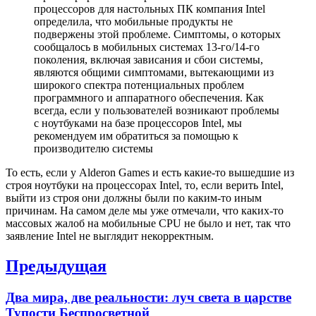
процессоров для настольных ПК компания Intel
определила, что мобильные продукты не
подвержены этой проблеме. Симптомы, о которых
сообщалось в мобильных системах 13-го/14-го
поколения, включая зависания и сбои системы,
являются общими симптомами, вытекающими из
широкого спектра потенциальных проблем
программного и аппаратного обеспечения. Как
всегда, если у пользователей возникают проблемы
с ноутбуками на базе процессоров Intel, мы
рекомендуем им обратиться за помощью к
производителю системы
То есть, если у Alderon Games и есть какие-то вышедшие из
строя ноутбуки на процессорах Intel, то, если верить Intel,
выйти из строя они должны были по каким-то иным
причинам. На самом деле мы уже отмечали, что каких-то
массовых жалоб на мобильные CPU не было и нет, так что
заявление Intel не выглядит некорректным.
Навигация
Предыдущая
по
Previous
Два мира, две реальности: луч света в царстве
записям
post:
Тупости Беспросветной