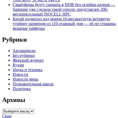
Смартфоны будут снимать в HDR без склейки кадров —
Samsung уже сделала такой сенсор: представлен 200-
мегапиксельный ISOCELL HPC
Китай подвесил над морем 16-мегаваттную ветряную
турбину размером со 110-этажный дом — ей не страшны
мощные тайфуны
Рубрики
Автомобили
Без рубрики
Женский журнал
Кухня
Наука и техника
Новости
Новости мира
Познавательная школа
Политика
Архивы
Архивы
Close