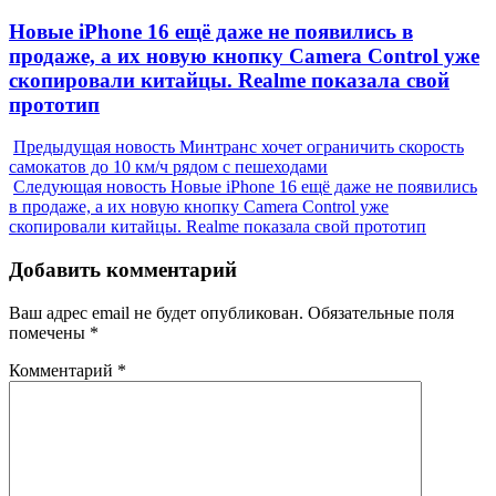
Next
Новые iPhone 16 ещё даже не появились в
post:
продаже, а их новую кнопку Camera Control уже
скопировали китайцы. Realme показала свой
прототип
Предыдущая новость
Минтранс хочет ограничить скорость
самокатов до 10 км/ч рядом с пешеходами
Следующая новость
Новые iPhone 16 ещё даже не появились
в продаже, а их новую кнопку Camera Control уже
скопировали китайцы. Realme показала свой прототип
Добавить комментарий
Ваш адрес email не будет опубликован.
Обязательные поля
помечены
*
Комментарий
*