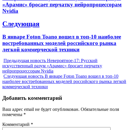
записям
post:
«Арамис» бросает перчатку нейропроцессорам
Nvidia
Следующая
Next
В январе Foton Toano вошел в топ-10 наиболее
post:
востребованных моделей российского рынка
легкой коммерческой техники
Предыдущая новость
Невероятное-17: Русский
искусственный разум «Арамис» бросает перчатку
нейропроцессорам Nvidia
Следующая новость
В январе Foton Toano вошел в топ-10
наиболее востребованных моделей российского рынка легкой
коммерческой техники
Добавить комментарий
Ваш адрес email не будет опубликован.
Обязательные поля
помечены
*
Комментарий
*