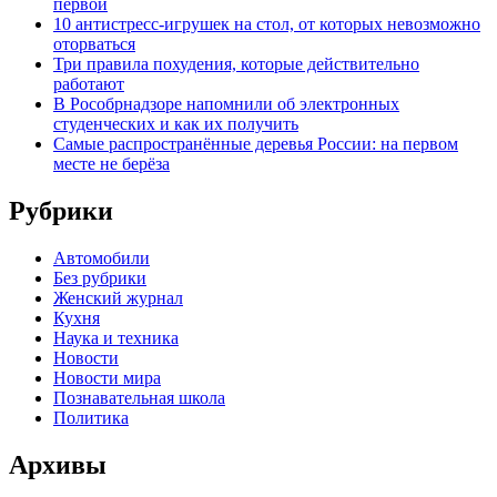
первой
10 антистресс-игрушек на стол, от которых невозможно
оторваться
Три правила похудения, которые действительно
работают
В Рособрнадзоре напомнили об электронных
студенческих и как их получить
Самые распространённые деревья России: на первом
месте не берёза
Рубрики
Автомобили
Без рубрики
Женский журнал
Кухня
Наука и техника
Новости
Новости мира
Познавательная школа
Политика
Архивы