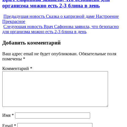
post:
организма можно есть 2-3 блина в день
Предыдущая новость
Сказка о капризной даме Настроение
Прекрасное
Следующая новость
Врач Сафонова заявила, что безопасно
для организма можно есть 2-3 блина в день
Добавить комментарий
Ваш адрес email не будет опубликован.
Обязательные поля
помечены
*
Комментарий
*
Имя
*
Email
*