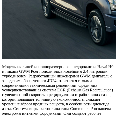
Модельная линейка полноразмерного внедорожника Haval H9
и пикапа GWM Poer пополнилась новейшим 2,4-литровым
турбодизелем. Разработанный инженерами GWM двигатель с
заводским обозначением 4D24 отличается самыми
современными техническими решениями. Среди них
усовершенствованная система EGR (Exhaust Gas Recirculation)
с увеличенной скоростью рециркуляции отработавших газов,
которая повышает топливную экономичность, снижает
уровень выброса вредных веществ, в особенности диоксида
азота. Система впрыска топлива типа Common rail³ оснащена
электромагнитными форсунками. Они создают рабочее