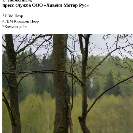
пресс-служба ООО «Хавейл Мотор Рус»
1
ГВМ Поэр
² ГВМ Кингконг Поэр
³ Коммон рэйл