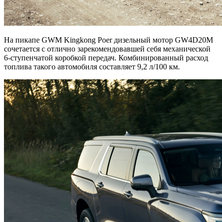
На пикапе GWM Kingkong Poer дизельный мотор GW4D20М
сочетается с отлично зарекомендовавшей себя механической
6-ступенчатой коробкой передач. Комбинированный расход
топлива такого автомобиля составляет 9,2 л/100 км.