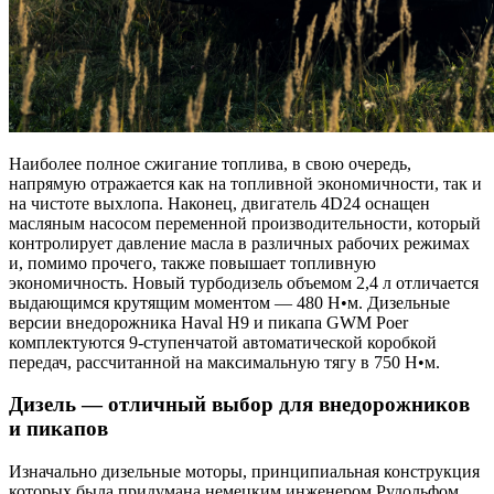
Наиболее полное сжигание топлива, в свою очередь,
напрямую отражается как на топливной экономичности, так и
на чистоте выхлопа. Наконец, двигатель 4D24 оснащен
масляным насосом переменной производительности, который
контролирует давление масла в различных рабочих режимах
и, помимо прочего, также повышает топливную
экономичность. Новый турбодизель объемом 2,4 л отличается
выдающимся крутящим моментом — 480 Н•м. Дизельные
версии внедорожника Haval H9 и пикапа GWM Poer
комплектуются 9-ступенчатой автоматической коробкой
передач, рассчитанной на максимальную тягу в 750 Н•м.
Дизель — отличный выбор для внедорожников
и пикапов
Изначально дизельные моторы, принципиальная конструкция
которых была придумана немецким инженером Рудольфом