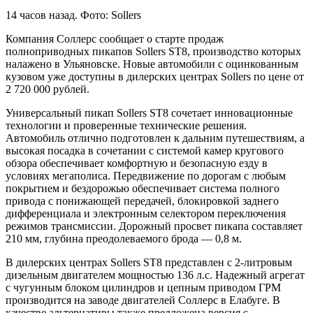
14 часов назад
. Фото: Sollers
Компания Соллерс сообщает о старте продаж
полноприводных пикапов Sollers ST8, производство которых
налажено в Ульяновске. Новые автомобили с оцинкованным
кузовом уже доступны в дилерских центрах Sollers по цене от
2 720 000 рублей.
Универсальный пикап Sollers ST8 сочетает инновационные
технологии и проверенные технические решения.
Автомобиль отлично подготовлен к дальним путешествиям, а
высокая посадка в сочетании с системой камер кругового
обзора обеспечивает комфортную и безопасную езду в
условиях мегаполиса. Передвижение по дорогам с любым
покрытием и бездорожью обеспечивает система полного
привода с понижающей передачей, блокировкой заднего
дифференциала и электронным селектором переключения
режимов трансмиссии. Дорожный просвет пикапа составляет
210 мм, глубина преодолеваемого брода — 0,8 м.
В дилерских центрах Sollers ST8 представлен с 2-литровым
дизельным двигателем мощностью 136 л.с. Надежный агрегат
с чугунным блоком цилиндров и цепным приводом ГРМ
производится на заводе двигателей Соллерс в Елабуге. В
качестве альтернативы также предложена версия с