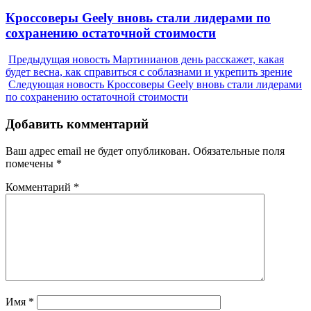
Next
Кроссоверы Geely вновь стали лидерами по
post:
сохранению остаточной стоимости
Предыдущая новость
Мартинианов день расскажет, какая
будет весна, как справиться с соблазнами и укрепить зрение
Следующая новость
Кроссоверы Geely вновь стали лидерами
по сохранению остаточной стоимости
Добавить комментарий
Ваш адрес email не будет опубликован.
Обязательные поля
помечены
*
Комментарий
*
Имя
*