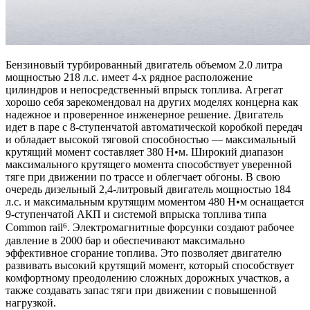
Бензиновый турбированный двигатель объемом 2.0 литра
мощностью 218 л.с. имеет 4-х рядное расположение
цилиндров и непосредственный впрыск топлива. Агрегат
хорошо себя зарекомендовал на других моделях концерна как
надежное и проверенное инженерное решение. Двигатель
идет в паре с 8-ступенчатой автоматической коробкой передач
и обладает высокой тяговой способностью — максимальный
крутящий момент составляет 380 Н•м. Широкий диапазон
максимального крутящего момента способствует уверенной
тяге при движении по трассе и облегчает обгоны. В свою
очередь дизельный 2,4-литровый двигатель мощностью 184
л.с. и максимальным крутящим моментом 480 Н•м оснащается
9-ступенчатой АКП и системой впрыска топлива типа
6
Common rail
. Электромагнитные форсунки создают рабочее
давление в 2000 бар и обеспечивают максимально
эффективное сгорание топлива. Это позволяет двигателю
развивать высокий крутящий момент, который способствует
комфортному преодолению сложных дорожных участков, а
также создавать запас тяги при движении с повышенной
нагрузкой.