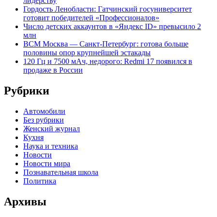
лидерству
Гордость Ленобласти: Гатчинский госуниверситет
готовит победителей «Профессионалов»
Число детских аккаунтов в «Яндекс ID» превысило 2
млн
ВСМ Москва — Санкт-Петербург: готова больше
половины опор крупнейшей эстакады
120 Гц и 7500 мАч, недорого: Redmi 17 появился в
продаже в России
Рубрики
Автомобили
Без рубрики
Женский журнал
Кухня
Наука и техника
Новости
Новости мира
Познавательная школа
Политика
Архивы