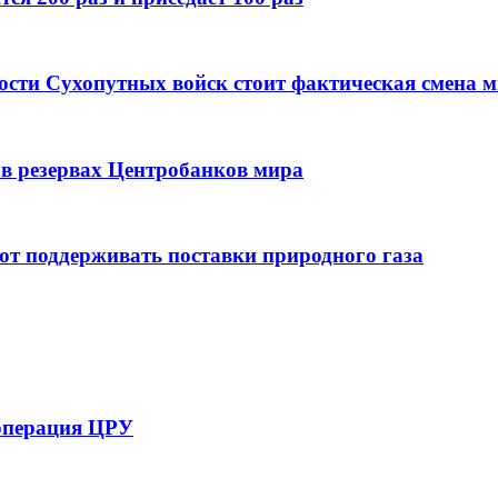
ости Сухопутных войск стоит фактическая смена 
 в резервах Центробанков мира
т поддерживать поставки природного газа
операция ЦРУ