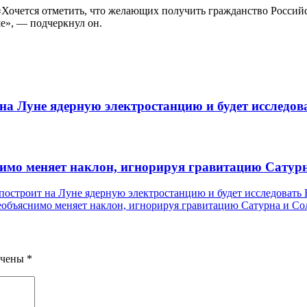
. «Хочется отметить, что желающих получить гражданство Росси
е», — подчеркнул он.
на Луне ядерную электростанцию и будет исследов
нимо меняет наклон, игнорируя гравитацию Сатур
построит на Луне ядерную электростанцию и будет исследовать
еобъяснимо меняет наклон, игнорируя гравитацию Сатурна и Со
ечены
*