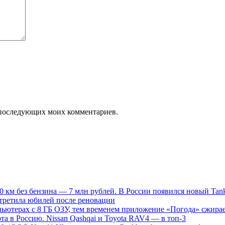
ля последующих моих комментариев.
00 км без бензина — 7 млн рублей. В России появился новый Tan
стретила юбилей после реновации
мпьютерах с 8 ГБ ОЗУ, тем временем приложение «Погода» сжирае
а в Россию. Nissan Qashqai и Toyota RAV4 — в топ-3