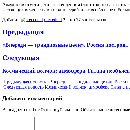
Алаудинов отметил, что эта тенденция будет только нарастать
желающих встать с нами в один строй тоже все больше и больш
Добавил
precedent
2 часа 57 минут назад
Навигация
Предыдущая
по
Previous
«Впереди — грандиозные цели». Россия построит 
записям
post:
Следующая
Next
Космический волчок: атмосфера Титана необъяс
post:
Предыдущая новость
«Впереди — грандиозные цели». Россия 
Следующая новость
Космический волчок: атмосфера Титана н
Добавить комментарий
Ваш адрес email не будет опубликован.
Обязательные поля пом