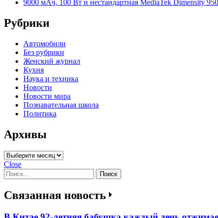
9000 мАч, 100 Вт и нестандартная MediaTek Dimensity 950
Рубрики
Автомобили
Без рубрики
Женский журнал
Кухня
Наука и техника
Новости
Новости мира
Познавательная школа
Политика
Архивы
Архивы
Close
Найти:
Связанная новость
В Китае 92-летняя бабушка каждый день отжимает