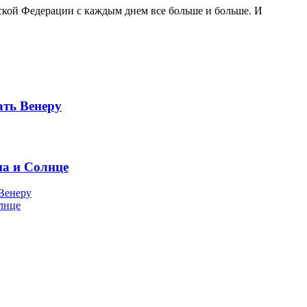
йской Федерации с каждым днем все больше и больше. И
ать Венеру
на и Солнце
 Венеру
лнце