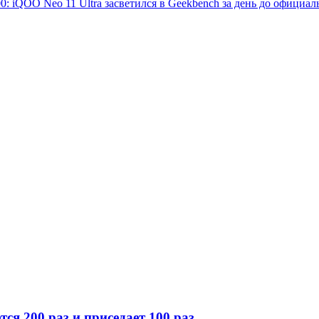
0: iQOO Neo 11 Ultra засветился в Geekbench за день до официал
ся 200 раз и приседает 100 раз