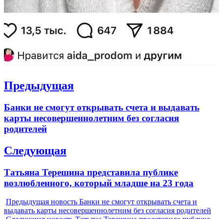
Навигация
Предыдущая
по
Previous
Банки не смогут открывать счета и выдавать
записям
post:
карты несовершеннолетним без согласия
родителей
Следующая
Next
Татьяна Терешина представила публике
post:
возлюбленного, который младше на 23 года
Предыдущая новость
Банки не смогут открывать счета и
выдавать карты несовершеннолетним без согласия родителей