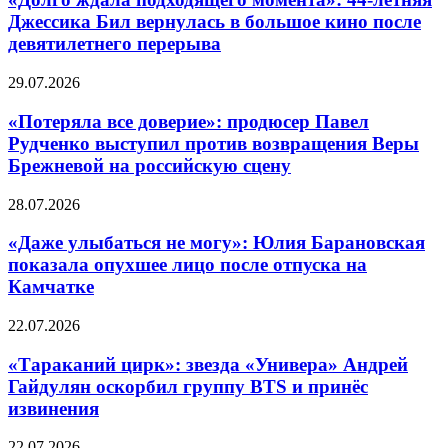
Джессика Бил вернулась в большое кино после
девятилетнего перерыва
29.07.2026
«Потеряла все доверие»: продюсер Павел
Рудченко выступил против возвращения Веры
Брежневой на российскую сцену
28.07.2026
«Даже улыбаться не могу»: Юлия Барановская
показала опухшее лицо после отпуска на
Камчатке
22.07.2026
«Тараканий цирк»: звезда «Универа» Андрей
Гайдулян оскорбил группу BTS и принёс
извинения
22.07.2026