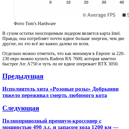
Фото Tom’s Hardware
В сухом остатке неоспоримым лидером является карта Intel.
Правда, она потребляет почти вдвое больше энергии, чем две
другие, но это всё же важно далеко не всем.
Отдельно можно отметить, что как минимум в Европе за 220-
230 евро можно купить Radeon RX 7600, которая заметно
быстрее Arc A750 и чуть ли не вдвое опережает RTX 3050.
Навигация
Предыдущая
по
Previous
Исполнитель хита «Розовые розы» Добрынин
записям
post:
тяжело переживал смерть любимого кота
Следующая
Next
Полноприводный премиум-кроссовер с
post:
мощностью 490 л.с. и запасом хода 1200 км —