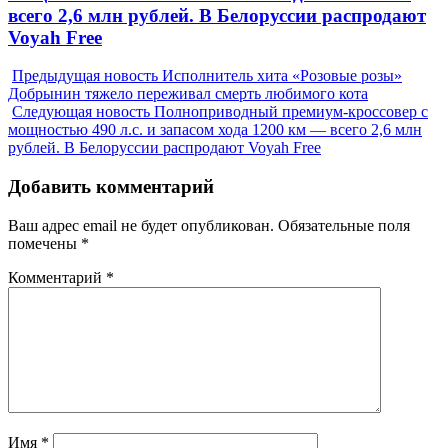
всего 2,6 млн рублей. В Белоруссии распродают
Voyah Free
Предыдущая новость
Исполнитель хита «Розовые розы»
Добрынин тяжело переживал смерть любимого кота
Следующая новость
Полноприводный премиум-кроссовер с
мощностью 490 л.с. и запасом хода 1200 км — всего 2,6 млн
рублей. В Белоруссии распродают Voyah Free
Добавить комментарий
Ваш адрес email не будет опубликован.
Обязательные поля
помечены
*
Комментарий
*
Имя
*