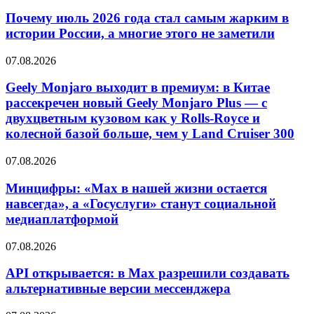
Почему июль 2026 года стал самым жарким в
истории России, а многие этого не заметили
07.08.2026
Geely Monjaro выходит в премиум: в Китае
рассекречен новый Geely Monjaro Plus — с
двухцветным кузовом как у Rolls-Royce и
колесной базой больше, чем у Land Cruiser 300
07.08.2026
Минцифры: «Max в нашей жизни остается
навсегда», а «Госуслуги» станут социальной
медиаплатформой
07.08.2026
API открывается: в Max разрешили создавать
альтернативные версии мессенджера