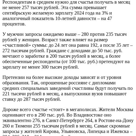
Респондентам в среднем нужно для счастья получать в месяц
не менее 257 тысяч рублей. Эта сумма превышает
сентябрьскую желаемую зарплату 2024 года на 3% и
аналогичный показатель 10-летней давности – на 47
процентов.
У мужчин запросы ожидаемо выше – 280 против 235 тысяч
рублей у женщин. Возраст также влияет на размер
«счастливой» суммы: до 24 лет она равна 192, а после 35 лет –
272 тысячам рублей. Граждане с доходами до 50 тыс. руб.
мечтают о заработке в 200 тысяч рублей в месяц, а более
обеспеченные респонденты (от 100 тыс. руб.) претендуют на
зарплату не менее 300 тысяч рублей.
Претензии на более высокие доходы зависят и от уровня
образования. Так, опрошенные россияне с дипломами
средних специальных заведений счастливы будут получать по
221 тысячи рублей в месяц, а выпускники вузов повышают
ставку до 287 тысяч рублей.
Дороже всего счастье «стоит» в мегаполисах. Жители Москвы
оценивают его в 290 тыс. руб. Во Владивостоке оно
эквивалентно 276, в Санкт-Петербурге 264, в Ростове-на-Дону
260 и Тюмени 255 тысячам рублей в месяц. Самые скромные
запросы у жителей Кирова, Ульяновска, Липецка и Ижевска –