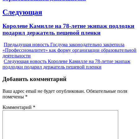
Следующая
Next
Королеве Камилле на 78-летие экипаж подлодки
post:
подарил держатель пещевой пленки
Предыдущая новость
Госдума законодательно закрепила
«Профессионалитет» как форму организации образовательной
деятельности
Следующая новость
Королеве Камилле на 78-летие экипаж
подлодки подарил держатель пещевой пленки
Добавить комментарий
Ваш адрес email не будет опубликован.
Обязательные поля
помечены
*
Комментарий
*