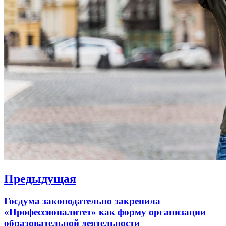
Навигация
Предыдущая
по
Previous
Госдума законодательно закрепила
записям
post:
«Профессионалитет» как форму организации
образовательной деятельности