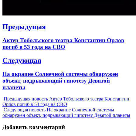
Навигация
Предыдущая
по
Previous
Актер Тобольского театра Константин Орлов
записям
post:
погиб в 53 года на СВО
Следующая
Next
На окраине Солнечной системы обнаружен
post:
объект, подрывающий гипотезу Девятой
планеты
Предыдущая новость
Актер Тобольского театра Константин
Орлов погиб в 53 года на СВО
Следующая новость
На окраине Солнечной системы
обнаружен объект, подрывающий гипотезу Девятой планеты
Добавить комментарий