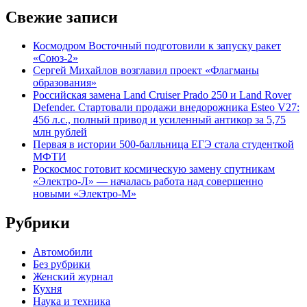
Свежие записи
Космодром Восточный подготовили к запуску ракет
«Союз-2»
Сергей Михайлов возглавил проект «Флагманы
образования»
Российская замена Land Cruiser Prado 250 и Land Rover
Defender. Стартовали продажи внедорожника Esteo V27:
456 л.с., полный привод и усиленный антикор за 5,75
млн рублей
Первая в истории 500-балльница ЕГЭ стала студенткой
МФТИ
Роскосмос готовит космическую замену спутникам
«Электро-Л» — началась работа над совершенно
новыми «Электро-М»
Рубрики
Автомобили
Без рубрики
Женский журнал
Кухня
Наука и техника