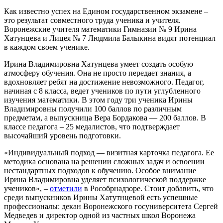
Как известно успех на Едином государственном экзамене –
это результат совместного труда ученика и учителя.
Воронежские учителя математики Гимназии № 9 Ирина
Хатунцева и Лицея № 7 Людмила Балыкина видят потенциал
в каждом своем ученике.
Ирина Владимировна Хатунцева умеет создать особую
атмосферу обучения. Она не просто передает знания, а
вдохновляет ребят на достижение невозможного. Педагог,
начиная с 8 класса, ведет учеников по пути углубленного
изучения математики. В этом году три ученика Ирины
Владимировны получили 100 баллов по различным
предметам, а выпускница Вера Бордакова — 200 баллов. В
классе педагога – 25 медалистов, что подтверждает
высочайший уровень подготовки.
«Индивидуальный подход — визитная карточка педагога. Ее
методика основана на решении сложных задач и освоении
нестандартных подходов к обучению. Особое внимание
Ирина Владимировна уделяет психологической поддержке
учеников», –
отметили
в Рособрнадзоре. Стоит добавить, что
среди выпускников Ирины Хатутнцевой есть успешные
профессионалы: декан Воронежского госуниверситета Сергей
Медведев и директор одной из частных школ Воронежа