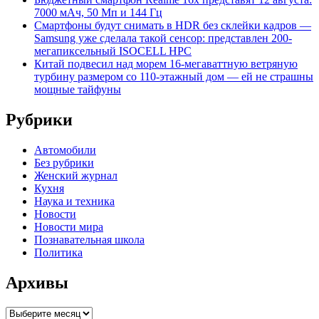
7000 мАч, 50 Мп и 144 Гц
Смартфоны будут снимать в HDR без склейки кадров —
Samsung уже сделала такой сенсор: представлен 200-
мегапиксельный ISOCELL HPC
Китай подвесил над морем 16-мегаваттную ветряную
турбину размером со 110-этажный дом — ей не страшны
мощные тайфуны
Рубрики
Автомобили
Без рубрики
Женский журнал
Кухня
Наука и техника
Новости
Новости мира
Познавательная школа
Политика
Архивы
Архивы