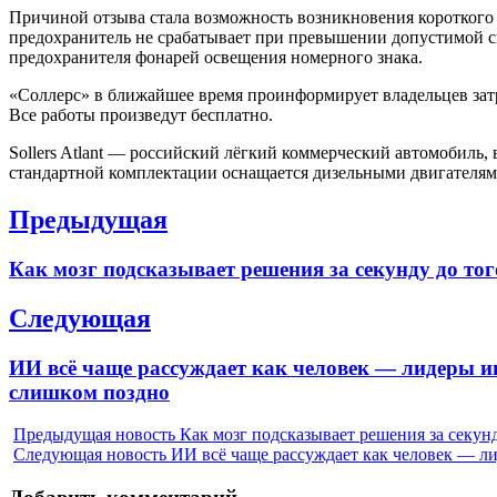
Причиной отзыва стала возможность возникновения короткого з
предохранитель не срабатывает при превышении допустимой си
предохранителя фонарей освещения номерного знака.
«Соллерс» в ближайшее время проинформирует владельцев зат
Все работы произведут бесплатно.
Sollers Atlant — российский лёгкий коммерческий автомобиль,
стандартной комплектации оснащается дизельными двигателями 1,
Навигация
Предыдущая
по
Previous
Как мозг подсказывает решения за секунду до тог
записям
post:
Следующая
Next
ИИ всё чаще рассуждает как человек — лидеры ин
post:
слишком поздно
Предыдущая новость
Как мозг подсказывает решения за секунд
Следующая новость
ИИ всё чаще рассуждает как человек — ли