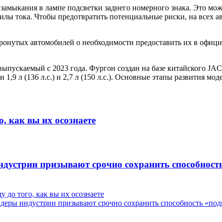
амыкания в лампе подсветки заднего номерного знака. Это може
лы тока. Чтобы предотвратить потенциальные риски, на всех а
ронутых автомобилей о необходимости предоставить их в офици
 выпускаемый с 2023 года. Фургон создан на базе китайского JA
9 л (136 л.с.) и 2,7 л (150 л.с.). Основные этапы развития мод
о, как вы их осознаете
дустрии призывают срочно сохранить способность 
у до того, как вы их осознаете
деры индустрии призывают срочно сохранить способность «подгл