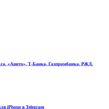
кса, «Авито», Т-Банка, Газпромбанка, РЖД,
я iPhone в Telegram