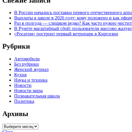
Свежие записи
В России начались поставки первого отечественного ап
Выплаты к школе в 2026 году: кому положено и как офор
Раз в полгода — слишком редко? Как часто нужно чисти
В Рунете масштабный сбой: пользователи массово жалуютс
«Росатом» построит первый ветропарк в Киргизии
Рубрики
Автомобили
Без рубрики
Женский журнал
Кухня
Наука и техника
Новости
Новости мира
Познавательная школа
Политика
Архивы
Архивы
Close