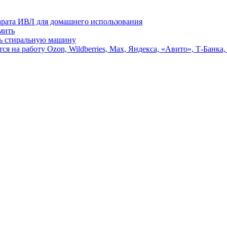
парата ИВЛ для домашнего использования
мить
ть стиральную машину
я на работу Ozon, Wildberries, Max, Яндекса, «Авито», Т-Банка