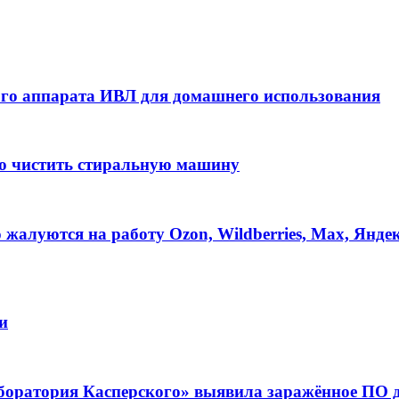
ного аппарата ИВЛ для домашнего использования
но чистить стиральную машину
 жалуются на работу Ozon, Wildberries, Max, Янде
и
оратория Касперского» выявила заражённое ПО дл