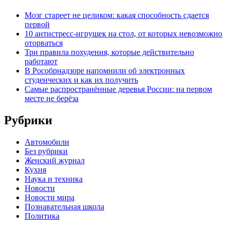
Мозг стареет не целиком: какая способность сдается
первой
10 антистресс-игрушек на стол, от которых невозможно
оторваться
Три правила похудения, которые действительно
работают
В Рособрнадзоре напомнили об электронных
студенческих и как их получить
Самые распространённые деревья России: на первом
месте не берёза
Рубрики
Автомобили
Без рубрики
Женский журнал
Кухня
Наука и техника
Новости
Новости мира
Познавательная школа
Политика