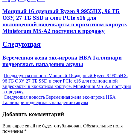
по
Previous
Мощный 16-ядерный Ryzen 9 9955HX, 96 ГБ
записям
post:
ОЗУ, 27 ТБ SSD и слот PCIe x16 для
полноценной видеокарты в крохотном корпусе.
Minisforum MS-A2 поступил в продажу
Следующая
Next
Беременная жена экс-игрока НБА Галлинари
post:
подверглась нападению акулы
Предыдущая новость
Мощный 16-ядерный Ryzen 9 9955HX,
96 ГБ ОЗУ, 27 ТБ SSD и слот PCIe x16 для полноценной
видеокарты в крохотном корпусе. Minisforum MS-A2 поступил
в продажу
Следующая новость
Беременная жена экс-игрока НБА
Галлинари подверглась нападению акулы
Добавить комментарий
Ваш адрес email не будет опубликован.
Обязательные поля
помечены
*