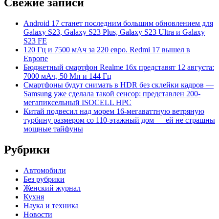
Свежие записи
Android 17 станет последним большим обновлением для
Galaxy S23, Galaxy S23 Plus, Galaxy S23 Ultra и Galaxy
S23 FE
120 Гц и 7500 мАч за 220 евро. Redmi 17 вышел в
Европе
Бюджетный смартфон Realme 16x представят 12 августа:
7000 мАч, 50 Мп и 144 Гц
Смартфоны будут снимать в HDR без склейки кадров —
Samsung уже сделала такой сенсор: представлен 200-
мегапиксельный ISOCELL HPC
Китай подвесил над морем 16-мегаваттную ветряную
турбину размером со 110-этажный дом — ей не страшны
мощные тайфуны
Рубрики
Автомобили
Без рубрики
Женский журнал
Кухня
Наука и техника
Новости