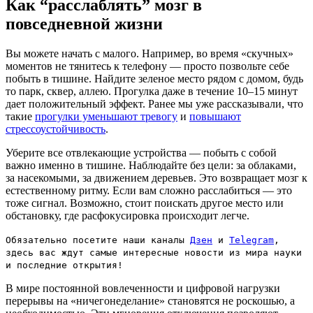
Как “расслаблять” мозг в
повседневной жизни
Вы можете начать с малого. Например, во время «скучных»
моментов не тянитесь к телефону — просто позвольте себе
побыть в тишине. Найдите зеленое место рядом с домом, будь
то парк, сквер, аллею. Прогулка даже в течение 10–15 минут
дает положительный эффект. Ранее мы уже рассказывали, что
такие
прогулки уменьшают тревогу
и
повышают
стрессоустойчивость
.
Уберите все отвлекающие устройства — побыть с собой
важно именно в тишине. Наблюдайте без цели: за облаками,
за насекомыми, за движением деревьев. Это возвращает мозг к
естественному ритму. Если вам сложно расслабиться — это
тоже сигнал. Возможно, стоит поискать другое место или
обстановку, где расфокусировка происходит легче.
Обязательно посетите наши каналы
Дзен
и
Telegram
,
здесь вас ждут самые интересные новости из мира науки
и последние открытия!
В мире постоянной вовлеченности и цифровой нагрузки
перерывы на «ничегонеделание» становятся не роскошью, а