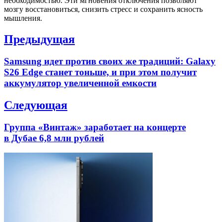
необходимостью. Эти мгновения отключения позволяют
мозгу восстановиться, снизить стресс и сохранить ясность
мышления.
Навигация
Предыдущая
по
Previous
Samsung идет против своих же традиций: Galaxy
записям
post:
S26 Edge станет тоньше, и при этом получит
аккумулятор увеличенной емкости
Следующая
Next
Группа «Винтаж» заработает на концерте
post:
в Дубае 6,8 млн рублей