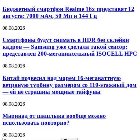
Бюджетный смартфон Realme 16x представят 12
августа: 7000 мАч, 50 Мп и 144 Гц
08.08.2026
Смартфоны будут снимать в HDR без склейки
кадров — Samsung уже сделала такой сенсор:
представлен 200-мегапиксельный ISOCELL HPC
08.08.2026
Китай подвесил над морем 16-мегаваттную
ветряную турбину размером со 110-этажный дом
— ей не страшны мощные тайфуны
08.08.2026
Маринад от шашлыка вообще можно
использовать повторно?
08.08.2026