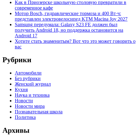
Как в Приозерске школьную столовую превратили в
современное кафе
Мотор Bosch, гидравлические тормоза и 400 Вт·ч:
представлен электровелосипед KTM Macina Joy 2027
Samsung передумала: Galaxy S23 FE должен был
получить Android 18, но поддержка остановится на
Android 17
Хотите стать знаменитым? Вот что это может говорить о
вас
Рубрики
Автомобили
Без рубрики
Женский журнал
Кухня
Наука и техника
Новости
Новости мира
Познавательная школа
Политика
Архивы