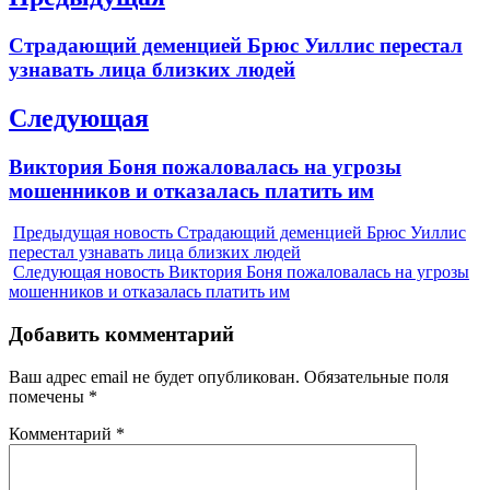
по
Previous
Страдающий деменцией Брюс Уиллис перестал
записям
post:
узнавать лица близких людей
Следующая
Next
Виктория Боня пожаловалась на угрозы
post:
мошенников и отказалась платить им
Предыдущая новость
Страдающий деменцией Брюс Уиллис
перестал узнавать лица близких людей
Следующая новость
Виктория Боня пожаловалась на угрозы
мошенников и отказалась платить им
Добавить комментарий
Ваш адрес email не будет опубликован.
Обязательные поля
помечены
*
Комментарий
*