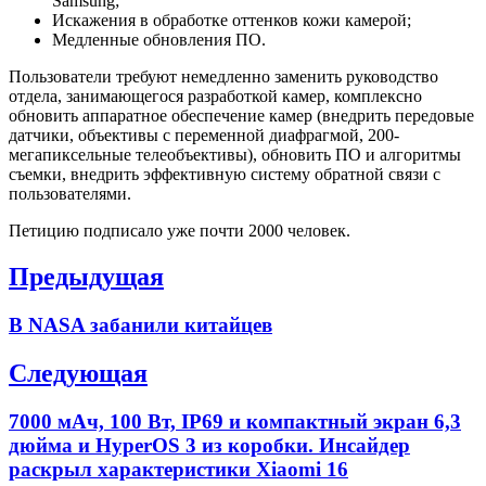
Samsung;
Искажения в обработке оттенков кожи камерой;
Медленные обновления ПО.
Пользователи требуют немедленно заменить руководство
отдела, занимающегося разработкой камер, комплексно
обновить аппаратное обеспечение камер (внедрить передовые
датчики, объективы с переменной диафрагмой, 200-
мегапиксельные телеобъективы), обновить ПО и алгоритмы
съемки, внедрить эффективную систему обратной связи с
пользователями.
Петицию подписало уже почти 2000 человек.
Навигация
Предыдущая
по
Previous
В NASA забанили китайцев
записям
post:
Следующая
Next
7000 мАч, 100 Вт, IP69 и компактный экран 6,3
post:
дюйма и HyperOS 3 из коробки. Инсайдер
раскрыл характеристики Xiaomi 16