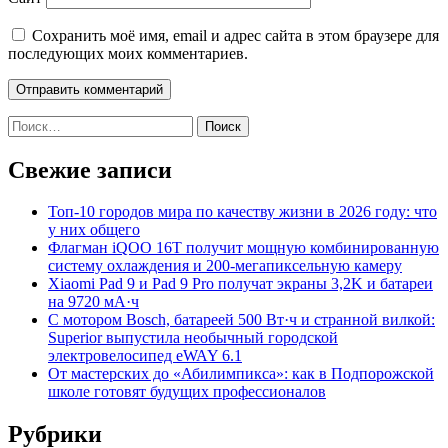
Сохранить моё имя, email и адрес сайта в этом браузере для
последующих моих комментариев.
Найти:
Свежие записи
Топ-10 городов мира по качеству жизни в 2026 году: что
у них общего
Флагман iQOO 16T получит мощную комбинированную
систему охлаждения и 200-мегапиксельную камеру
Xiaomi Pad 9 и Pad 9 Pro получат экраны 3,2K и батареи
на 9720 мА·ч
С мотором Bosch, батареей 500 Вт·ч и странной вилкой:
Superior выпустила необычный городской
электровелосипед eWAY 6.1
От мастерских до «Абилимпикса»: как в Подпорожской
школе готовят будущих профессионалов
Рубрики