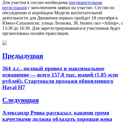
Для участия в сессии необходима
предварительная
регистрация
с заполнением заявки на участие. Сессия по
обсуждению и апробации Модели воспитательной
деятельности для Движения первых пройдет 18 сентября в
Южно-Сахалинске, улица Леонова, 38, бизнес-зал «Айхор», с
13:30 до 16:30. Для зарегистрировавшихся участников будет
организована онлайн-трансляция.
Навигация
Предыдущая
по
Previous
364 л.с., полный привод и максимальное
записям
post:
оснащение — всего 157,8 тыс. юаней (1,85 млн
рублей). Стартовали продажи обновленного
Haval H7
Следующая
Next
Александр Ревва рассказал, какими тремя
post:
качествами должна обладать хорошая жена