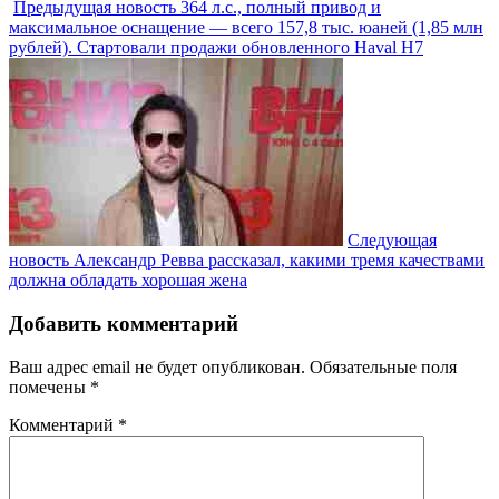
Предыдущая новость
364 л.с., полный привод и
максимальное оснащение — всего 157,8 тыс. юаней (1,85 млн
рублей). Стартовали продажи обновленного Haval H7
Следующая
новость
Александр Ревва рассказал, какими тремя качествами
должна обладать хорошая жена
Добавить комментарий
Ваш адрес email не будет опубликован.
Обязательные поля
помечены
*
Комментарий
*