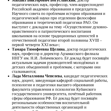
Михаил Викторович Богуславский
, доктор
педагогических наук, профессор, член-корреспондент
Российской академии образования и председатель
Научного совета по проблемам истории образования и
педагогической науки при отделении философии
образования и теоретической педагогики РАО. Он
выступит с докладом на тему «Осуществление духовно-
нравственного и патриотического воспитания
школьников на основе традиционных ценностей в
отечественной педагогике второй половины XVIII –
первой четверти XXI века»;
Тамара Тимофеевна Щелина
, доктор педагогических
наук, профессор и директор Арзамасского филиала
ННГУ им. Н.И. Лобачевского. Её доклад будет посвящён
актуальным задачам руководителей молодёжных и
детских объединений и проблемам, с которыми они
сталкиваются;
Лада Металловна Чепелева
, кандидат педагогических
наук, доцент, заведующая кафедрой социальной работы,
психологии и педагогики высшего образования
факультета управления и психологии Кубанского
государственного университета, почётный работник
сферы образования РФ. Её доклад будет посвящён
региональным особенностям воспитательной
деятельности общественных организаций и