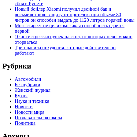
сбоя в Рунете
Новый бойлер Xiaomi получил двойной бак и
восьмилетнюю защиту от протечек: при объеме 80
литров он способен выдать до 1120 литров горячей воды
Мозг стареет не целиком: какая способность сдается
первой
10 антистресс-игрушек на стол, от которых невозможно
оторваться
Три правила похудения, которые действительно
работают
Рубрики
Автомобили
Без рубрики
Женский журнал
Кухня
Наука и техника
Новости
Новости мира
Познавательная школа
Политика
Архивы