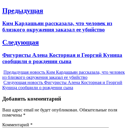
Навигация
Предыдущая
по
Previous
Ким Кардашьян рассказала, что человек из
записям
post:
близкого окружения заказал ее убийство
Следующая
Next
Фигуристы Алена Косторная и Георгий Куница
post:
сообщили о рождении сына
Предыдущая новость
Ким Кардашьян рассказала, что человек
из близкого окружения заказал ее убийство
Следующая новость
Фигуристы Алена Косторная и Георгий
Куница сообщили о рождении сына
Добавить комментарий
Ваш адрес email не будет опубликован.
Обязательные поля
помечены
*
Комментарий
*