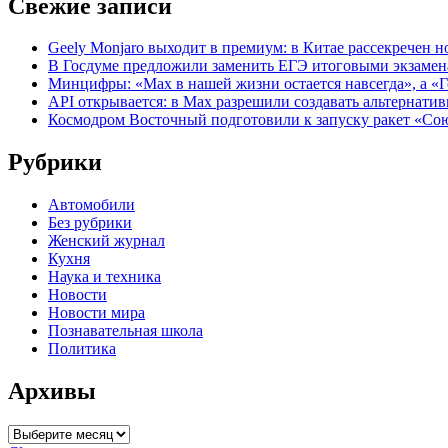
Свежие записи
Geely Monjaro выходит в премиум: в Китае рассекречен но
В Госдуме предложили заменить ЕГЭ итоговыми экзаме
Минцифры: «Max в нашей жизни остается навсегда», а «
API открывается: в Max разрешили создавать альтернати
Космодром Восточный подготовили к запуску ракет «Со
Рубрики
Автомобили
Без рубрики
Женский журнал
Кухня
Наука и техника
Новости
Новости мира
Познавательная школа
Политика
Архивы
Архивы