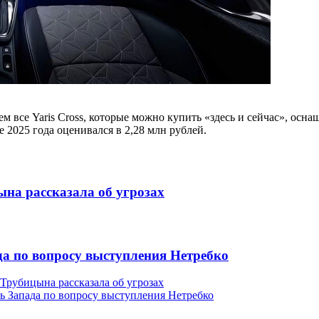
ем все Yaris Cross, которые можно купить «здесь и сейчас», ос
 2025 года оценивался в 2,28 млн рублей.
на рассказала об угрозах
да по вопросу выступления Нетребко
Трубицына рассказала об угрозах
ь Запада по вопросу выступления Нетребко