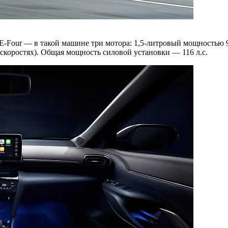
 E-Four — в такой машине три мотора: 1,5-литровый мощностью 9
х скоростях). Общая мощность силовой установки — 116 л.с.