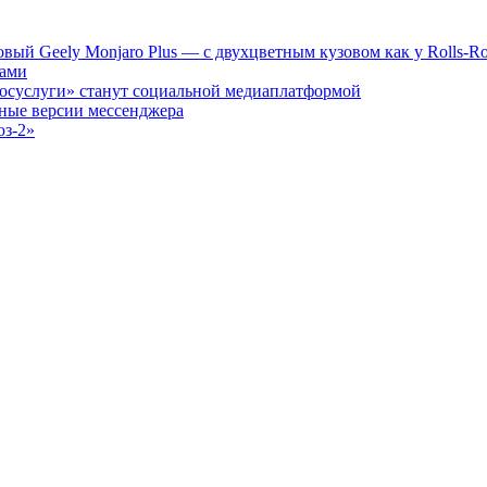
вый Geely Monjaro Plus — с двухцветным кузовом как у Rolls-Roy
нами
Госуслуги» станут социальной медиаплатформой
вные версии мессенджера
юз-2»