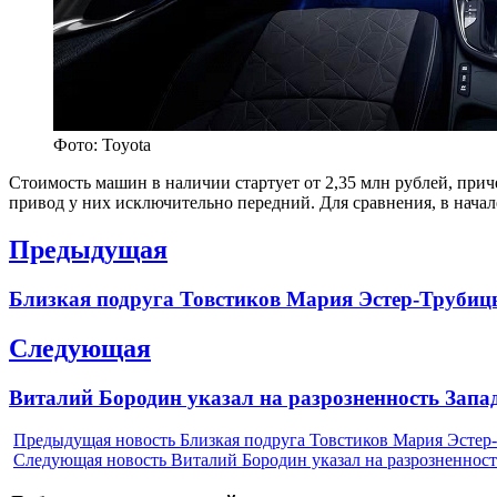
Фото: Toyota
Стоимость машин в наличии стартует от 2,35 млн рублей, прич
привод у них исключительно передний. Для сравнения, в начале
Навигация
Предыдущая
по
Previous
Близкая подруга Товстиков Мария Эстер-Трубицы
записям
post:
Следующая
Next
Виталий Бородин указал на разрозненность Запа
post:
Предыдущая новость
Близкая подруга Товстиков Мария Эстер-
Следующая новость
Виталий Бородин указал на разрозненност