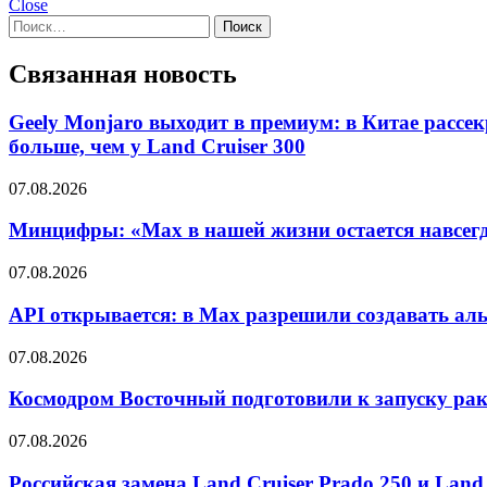
Close
Найти:
Связанная новость
Geely Monjaro выходит в премиум: в Китае рассек
больше, чем у Land Cruiser 300
07.08.2026
Минцифры: «Max в нашей жизни остается навсегд
07.08.2026
API открывается: в Max разрешили создавать ал
07.08.2026
Космодром Восточный подготовили к запуску рак
07.08.2026
Российская замена Land Cruiser Prado 250 и Land