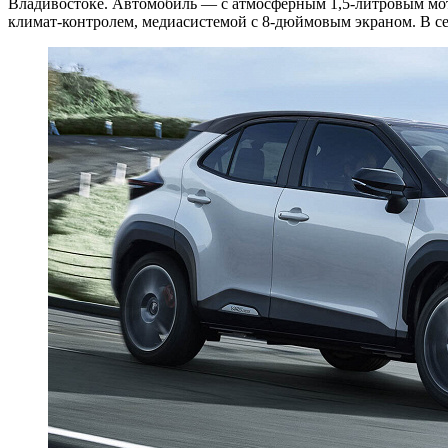
Владивостоке. Автомобиль — с атмосферным 1,5-литровым мото
климат-контролем, медиасистемой с 8-дюймовым экраном. В се