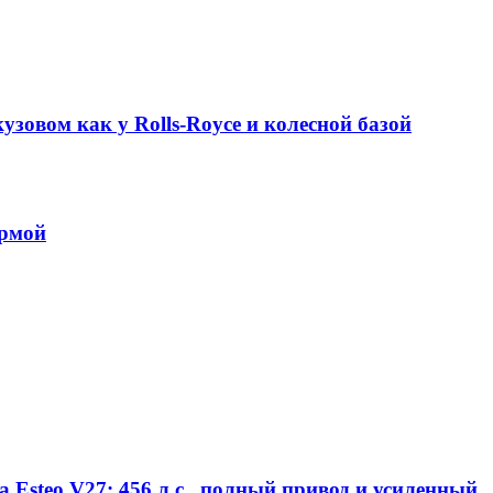
узовом как у Rolls-Royce и колесной базой
ормой
 Esteo V27: 456 л.с., полный привод и усиленный