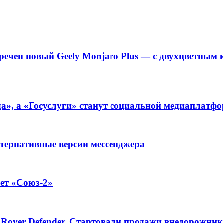
речен новый Geely Monjaro Plus — с двухцветным к
а», а «Госуслуги» станут социальной медиаплатф
ьтернативные версии мессенджера
ет «Союз-2»
 Rover Defender. Стартовали продажи внедорожника