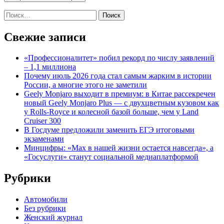
Найти:
Свежие записи
«Профессионалитет» побил рекорд по числу заявлений
– 1,1 миллиона
Почему июль 2026 года стал самым жарким в истории
России, а многие этого не заметили
Geely Monjaro выходит в премиум: в Китае рассекречен
новый Geely Monjaro Plus — с двухцветным кузовом как
у Rolls-Royce и колесной базой больше, чем у Land
Cruiser 300
В Госдуме предложили заменить ЕГЭ итоговыми
экзаменами
Минцифры: «Max в нашей жизни остается навсегда», а
«Госуслуги» станут социальной медиаплатформой
Рубрики
Автомобили
Без рубрики
Женский журнал