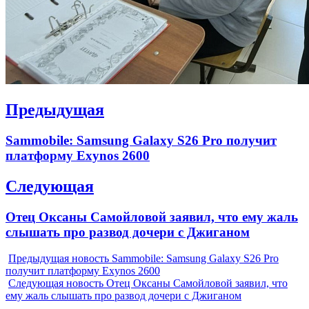
Навигация
Предыдущая
по
Previous
Sammobile: Samsung Galaxy S26 Pro получит
записям
post:
платформу Exynos 2600
Следующая
Next
Отец Оксаны Самойловой заявил, что ему жаль
post:
слышать про развод дочери с Джиганом
Предыдущая новость
Sammobile: Samsung Galaxy S26 Pro
получит платформу Exynos 2600
Следующая новость
Отец Оксаны Самойловой заявил, что
ему жаль слышать про развод дочери с Джиганом