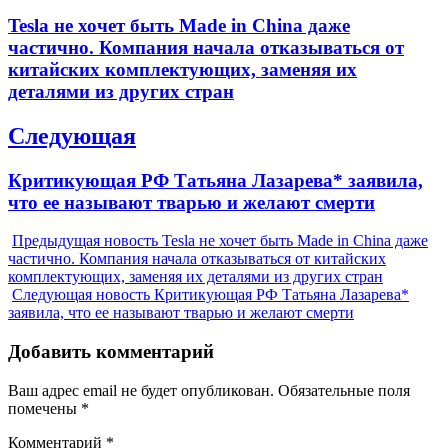
по
Previous
Tesla не хочет быть Made in China даже
записям
post:
частично. Компания начала отказываться от
китайских комплектующих, заменяя их
деталями из других стран
Следующая
Next
Критикующая РФ Татьяна Лазарева* заявила,
post:
что ее называют тварью и желают смерти
Предыдущая новость
Tesla не хочет быть Made in China даже
частично. Компания начала отказываться от китайских
комплектующих, заменяя их деталями из других стран
Следующая новость
Критикующая РФ Татьяна Лазарева*
заявила, что ее называют тварью и желают смерти
Добавить комментарий
Ваш адрес email не будет опубликован.
Обязательные поля
помечены
*
Комментарий
*