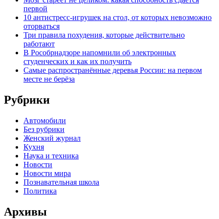
первой
10 антистресс-игрушек на стол, от которых невозможно
оторваться
Три правила похудения, которые действительно
работают
В Рособрнадзоре напомнили об электронных
студенческих и как их получить
Самые распространённые деревья России: на первом
месте не берёза
Рубрики
Автомобили
Без рубрики
Женский журнал
Кухня
Наука и техника
Новости
Новости мира
Познавательная школа
Политика
Архивы