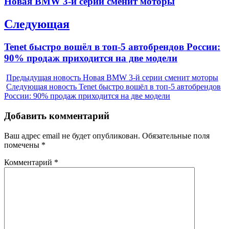
Новая BMW 3-й серии сменит моторы
записям
post:
Следующая
Next
Tenet быстро вошёл в топ-5 автобрендов России:
post:
90% продаж приходится на две модели
Предыдущая новость
Новая BMW 3-й серии сменит моторы
Следующая новость
Tenet быстро вошёл в топ-5 автобрендов
России: 90% продаж приходится на две модели
Добавить комментарий
Ваш адрес email не будет опубликован.
Обязательные поля
помечены
*
Комментарий
*