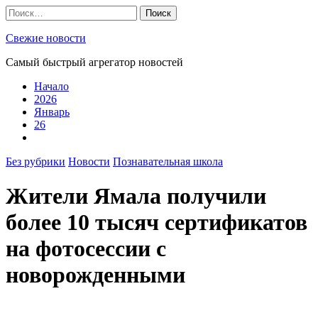
Skip
Найти:
to
content
Свежие новости
Самый быстрый агрегатор новостей
Начало
2026
Январь
26
Без рубрики
Новости
Познавательная школа
Жители Ямала получили
более 10 тысяч сертификатов
на фотосессии с
новорожденными