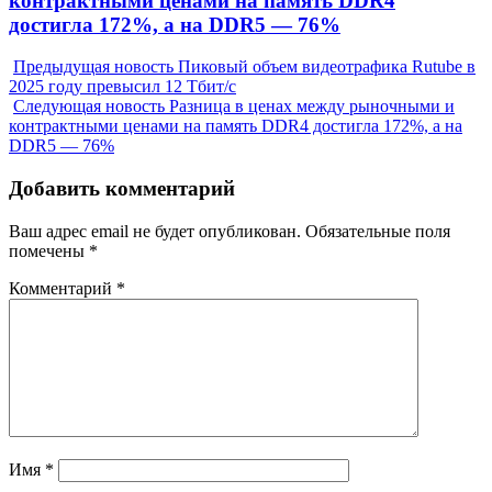
контрактными ценами на память DDR4
достигла 172%, а на DDR5 — 76%
Предыдущая новость
Пиковый объем видеотрафика Rutube в
2025 году превысил 12 Тбит/с
Следующая новость
Разница в ценах между рыночными и
контрактными ценами на память DDR4 достигла 172%, а на
DDR5 — 76%
Добавить комментарий
Ваш адрес email не будет опубликован.
Обязательные поля
помечены
*
Комментарий
*
Имя
*