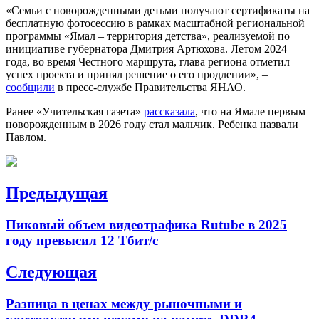
«Семьи с новорожденными детьми получают сертификаты на
бесплатную фотосессию в рамках масштабной региональной
программы «Ямал – территория детства», реализуемой по
инициативе губернатора Дмитрия Артюхова. Летом 2024
года, во время Честного маршрута, глава региона отметил
успех проекта и принял решение о его продлении», –
сообщили
в пресс-службе Правительства ЯНАО.
Ранее «Учительская газета»
рассказала
, что на Ямале первым
новорожденным в 2026 году стал мальчик. Ребенка назвали
Павлом.
Навигация
Предыдущая
по
Previous
Пиковый объем видеотрафика Rutube в 2025
записям
post:
году превысил 12 Тбит/с
Следующая
Next
Разница в ценах между рыночными и
post: