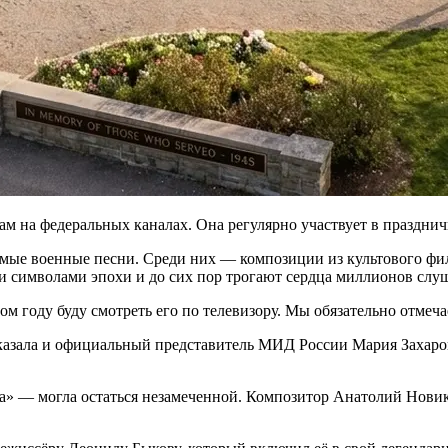
ам на федеральных каналах. Она регулярно участвует в праздн
имые военные песни. Среди них — композиции из культового фи
и символами эпохи и до сих пор трогают сердца миллионов слу
м году буду смотреть его по телевизору. Мы обязательно отмеча
сказала и официальный представитель МИД России Мария Захар
а» — могла остаться незамеченной. Композитор Анатолий Новико