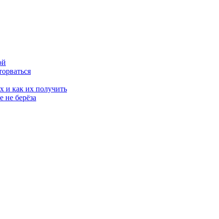
ой
торваться
х и как их получить
 не берёза