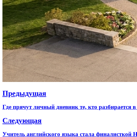
Навигация
Предыдущая
по
Previous
Где прячут личный дневник те, кто разбирается в
записям
post:
Следующая
Next
Учитель английского языка стала финалисткой