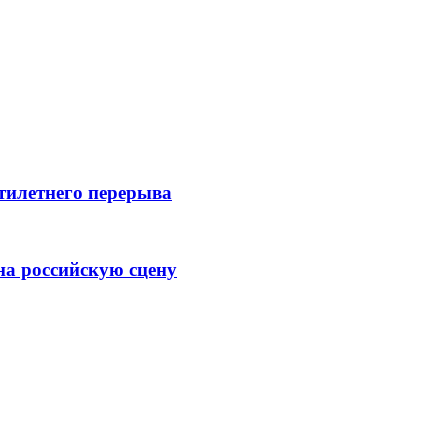
ятилетнего перерыва
на российскую сцену