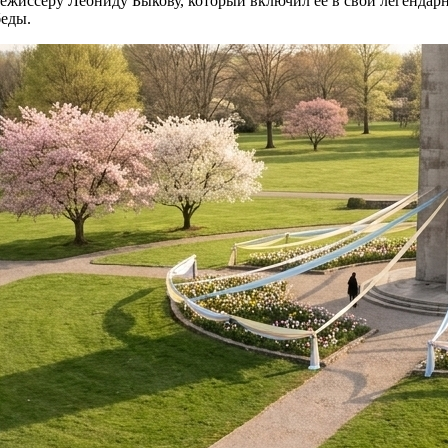
 режиссёру Леониду Быкову, который включил её в свой легенда
беды.