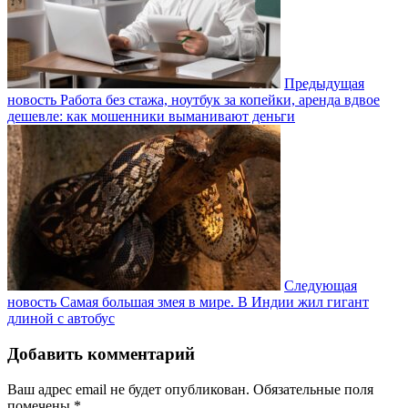
Предыдущая
новость
Работа без стажа, ноутбук за копейки, аренда вдвое
дешевле: как мошенники выманивают деньги
Следующая
новость
Самая большая змея в мире. В Индии жил гигант
длиной с автобус
Добавить комментарий
Ваш адрес email не будет опубликован.
Обязательные поля
помечены
*