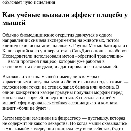
объясняет чудо-исцеления
Как учёные вызвали эффект плацебо у
мышей
Обычно биомедицинские открытия движутся в одном
направлении: сначала эксперименты на животных, потом
клинические испытания на людях. Группа Мэтью Бангарта из
Калифорнийского университета в Сан-Диего пошла наоборот.
Исследователи использовали метод «обратной трансляции»
— взяли протокол плацебо, который уже работал в
экспериментах с людьми, и адаптировали его для мышей.
Выглядело это так: мышей помещали в камеры с
характерными визуальными и обонятельными подсказками —
полоски или точки на стенах, запах банана или лимона. В
одной конкретной камере грызуны получали морфин перед
контактом с горячей поверхностью. За несколько дней у
мышей сформировалась стойкая ассоциация: эта комната
значит «боли не будет».
Затем морфин заменили на физраствор — пустышку, которая
не содержит никакого лекарства. Но когда мыши оказывались
в «знакомой» камере, они по-прежнему вели себя так, будто