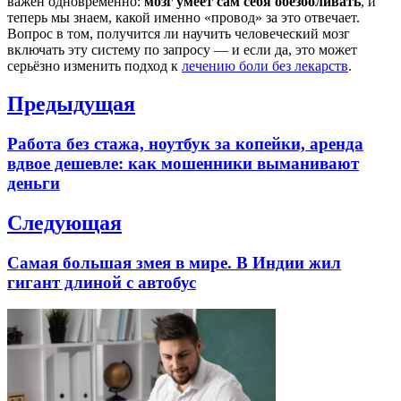
важен одновременно:
мозг умеет сам себя обезболивать
, и
теперь мы знаем, какой именно «провод» за это отвечает.
Вопрос в том, получится ли научить человеческий мозг
включать эту систему по запросу — и если да, это может
серьёзно изменить подход к
лечению боли без лекарств
.
Навигация
Предыдущая
по
Previous
Работа без стажа, ноутбук за копейки, аренда
записям
post:
вдвое дешевле: как мошенники выманивают
деньги
Следующая
Next
Самая большая змея в мире. В Индии жил
post:
гигант длиной с автобус