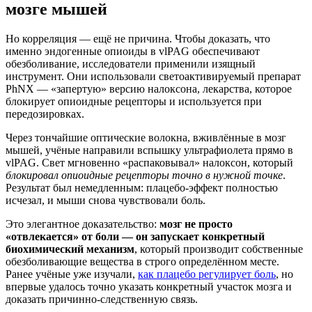
мозге мышей
Но корреляция — ещё не причина. Чтобы доказать, что
именно эндогенные опиоиды в vlPAG обеспечивают
обезболивание, исследователи применили изящный
инструмент. Они использовали светоактивируемый препарат
PhNX — «запертую» версию налоксона, лекарства, которое
блокирует опиоидные рецепторы и используется при
передозировках.
Через тончайшие оптические волокна, вживлённые в мозг
мышей, учёные направили вспышку ультрафиолета прямо в
vlPAG. Свет мгновенно «распаковывал» налоксон, который
блокировал опиоидные рецепторы точно в нужной точке
.
Результат был немедленным: плацебо-эффект полностью
исчезал, и мыши снова чувствовали боль.
Это элегантное доказательство:
мозг не просто
«отвлекается» от боли — он запускает конкретный
биохимический механизм
, который производит собственные
обезболивающие вещества в строго определённом месте.
Ранее учёные уже изучали,
как плацебо регулирует боль
, но
впервые удалось точно указать конкретный участок мозга и
доказать причинно-следственную связь.