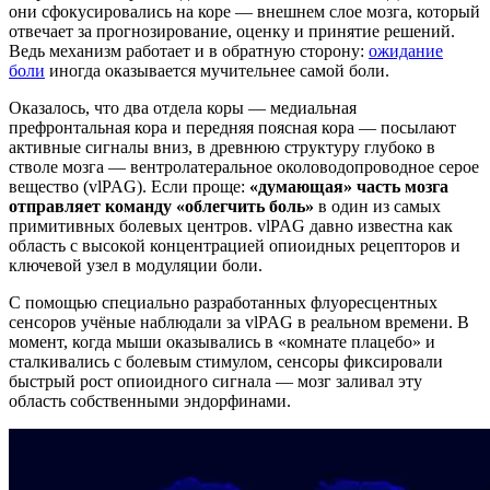
они сфокусировались на коре — внешнем слое мозга, который
отвечает за прогнозирование, оценку и принятие решений.
Ведь механизм работает и в обратную сторону:
ожидание
боли
иногда оказывается мучительнее самой боли.
Оказалось, что два отдела коры — медиальная
префронтальная кора и передняя поясная кора — посылают
активные сигналы вниз, в древнюю структуру глубоко в
стволе мозга — вентролатеральное околоводопроводное серое
вещество (vlPAG). Если проще:
«думающая» часть мозга
отправляет команду «облегчить боль»
в один из самых
примитивных болевых центров. vlPAG давно известна как
область с высокой концентрацией опиоидных рецепторов и
ключевой узел в модуляции боли.
С помощью специально разработанных флуоресцентных
сенсоров учёные наблюдали за vlPAG в реальном времени. В
момент, когда мыши оказывались в «комнате плацебо» и
сталкивались с болевым стимулом, сенсоры фиксировали
быстрый рост опиоидного сигнала — мозг заливал эту
область собственными эндорфинами.