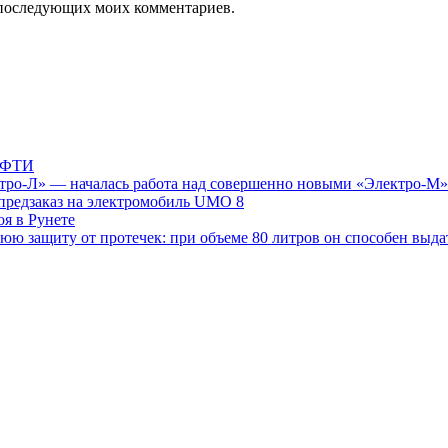
ля последующих моих комментариев.
 МФТИ
ктро-Л» — началась работа над совершенно новыми «Электро-М»
т предзаказ на электромобиль UMO 8
я в Рунете
ю защиту от протечек: при объеме 80 литров он способен выдат