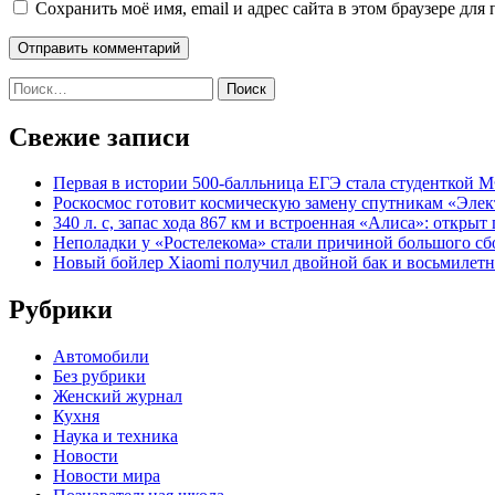
Сохранить моё имя, email и адрес сайта в этом браузере д
Найти:
Свежие записи
Первая в истории 500-балльница ЕГЭ стала студенткой
Роскосмос готовит космическую замену спутникам «Эле
340 л. с, запас хода 867 км и встроенная «Алиса»: откры
Неполадки у «Ростелекома» стали причиной большого сбо
Новый бойлер Xiaomi получил двойной бак и восьмилетню
Рубрики
Автомобили
Без рубрики
Женский журнал
Кухня
Наука и техника
Новости
Новости мира