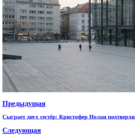
Навигация
Предыдущая
по
Previous
Сыграет двух сестёр: Кристофер Нолан подтверд
записям
post:
Следующая