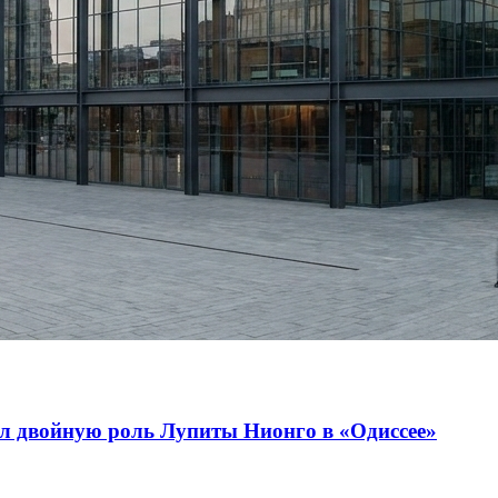
ил двойную роль Лупиты Нионго в «Одиссее»