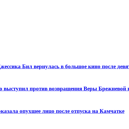
жессика Бил вернулась в большое кино после дев
ко выступил против возвращения Веры Брежневой 
казала опухшее лицо после отпуска на Камчатке