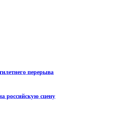
ятилетнего перерыва
на российскую сцену