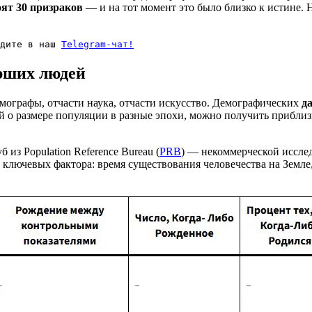
ят 30 призраков
— и на тот момент это было близко к истине. 
одите в наш
Telegram-чат!
ерших людей
емографы, отчасти наука, отчасти искусство. Демографических
д
ий о размере популяции в разные эпохи, можно получить прибли
из Population Reference Bureau (
PRB
) — некоммерческой исслед
и ключевых фактора: время существования человечества на Земле