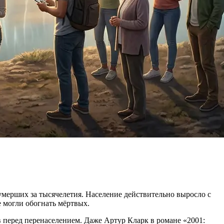
 умерших за тысячелетия. Население действительно выросло с
 могли обогнать мёртвых.
 перед перенаселением. Даже Артур Кларк в романе «2001: