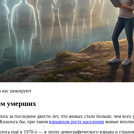
ы вас шокируют
ем умерших
ось за последние двести лет, что живых стало больше, чем всех
 Казалось бы, при таком
взрывном росте населения
живые вполне
лось ещё в 1970-х — в эпоху демографического взрыва и страхов