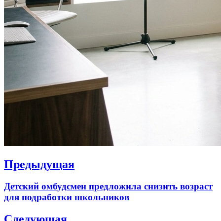
Навигация
Предыдущая
по
Previous
Детский омбудсмен предложила снизить возраст
записям
post:
для подработки школьников
Следующая