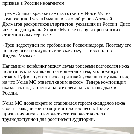
признан в России иноагентом.
Трек «Спящая красавица» стал ответом Noize MC на
композицию Гуфа «Туман», в которой рэпер Алексей
Долматов раскритиковал артистов, уехавших из России. Дисс
исчез из доступа на Яндекс.Музыке и других российских
стриминговых сервисах.
«Трек недоступен по требованию Роскомнадзора. Поэтому его
не получится послушать или скачать», — пояснили в
Яндекс.Музыке.
Напомним, конфликт между двумя рэперами разгорелся из-за
политических взглядов и отношения к тем, кто покинул
страну. Гуф выпустил трек с критикой уехавших музыкантов,
на что Noize MC ответил своим диссом. Теперь композиция
оказалась под запретом на всех легальных площадках в
России.
Noize MC неоднократно становился героем скандалов из-за
своей гражданской позиции и текстов песен. После
признания иноагентом часть его творчества стала
труднодоступной для российской аудитории.